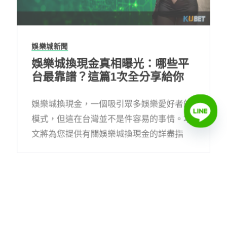
娛樂城新聞
娛樂城換現金真相曝光：哪些平
台最靠譜？這篇1次全分享給你
娛樂城換現金，一個吸引眾多娛樂愛好者的
模式，但這在台灣並不是件容易的事情。本
文將為您提供有關娛樂城換現金的詳盡指
南，讓您了解如何在娛樂城和手機博弈遊戲
中實現遊戲樂趣和財富的雙贏。娛樂城換現
金：實現遊戲快樂與財富的雙贏。娛樂城換
現金：解密換金秘笈