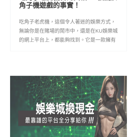
角子機遊戲的事實！
吃角子老虎機，這個令人著迷的娛樂方式，
無論你是在賭場的鬧市中，還是在KU娛樂城
的網上平台上，都能夠找到。它是一款擁有
豐富歷史和全球愛好者的娛樂遊戲，今天我
們將深入探討吃角子老虎機，包括它的由
來、玩法、意思、製造商以及如何在KU娛樂
城上享受這個遊戲。拼運氣的刺激：吃角子
老虎機的魅力