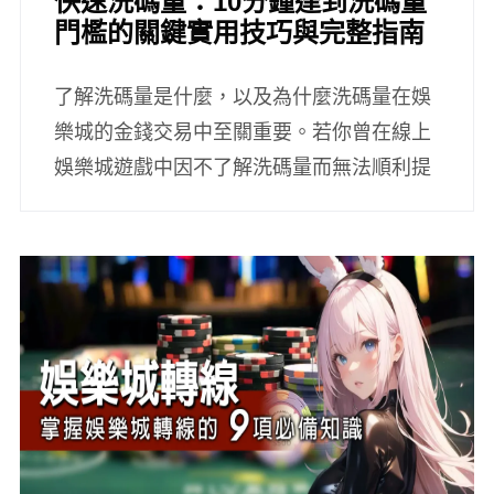
快速洗碼量：10分鐘達到洗碼量
門檻的關鍵實用技巧與完整指南
了解洗碼量是什麼，以及為什麼洗碼量在娛
樂城的金錢交易中至關重要。若你曾在線上
娛樂城遊戲中因不了解洗碼量而無法順利提
取資金，別擔心，這篇文章將為你解釋洗碼
量的概念以及它對你的遊戲體驗的影響。以
下來講解什麼是洗碼量和快速洗碼量？洗碼
量實際上是你在娛樂城遊戲中進行的投注總
額，無論是輸贏都會被計算在內。