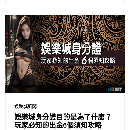
戲排名、博弈代理dcard，精彩資訊無限。
娛樂城官網、KU娛樂城官網，娛樂樂趣不間
斷。玩得開心，玩得安心！博弈娛樂：挑
戰、樂趣和賺錢的綜合指南
娛樂城新聞
娛樂城身分證目的是為了什麼？
玩家必知的出金6個須知攻略