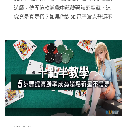
遊戲。傳聞這款遊戲中蘊藏著無窮寶藏，這
究竟是真是假？如果你對3D電子波克登還不
太了解，現在正是學習其波克登玩法的絕佳
時機！在這裡，我們不僅會解釋波克登的遊
玩方式，還會分享波克登的補牌規則和賠
率。如果你想透過遊戲賺取現金，3D電子波
克登絕對是不容錯過的選擇！