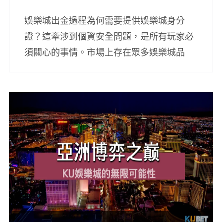
娛樂城出金過程為何需要提供娛樂城身分
證？這牽涉到個資安全問題，是所有玩家必
須關心的事情。市場上存在眾多娛樂城品
牌，每一家都訂有不同的限制和規則，像是
ku娛樂、富遊娛樂城等。然而，為了防範市
場中的市調試探或處理資金的風險，大多數
娛樂城都實施了身分證驗證的要求。但一些
玩家卻質疑，為何只要求提供身分證的娛樂
城常被懷疑是詐騙？