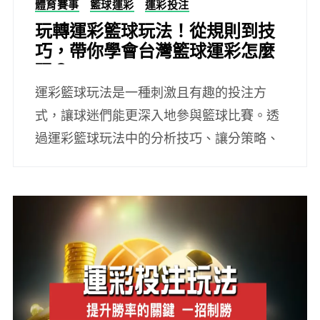
體育賽事
籃球運彩
運彩投注
玩轉運彩籃球玩法！從規則到技
巧，帶你學會台灣籃球運彩怎麼
玩？
運彩籃球玩法是一種刺激且有趣的投注方
式，讓球迷們能更深入地參與籃球比賽。透
過運彩籃球玩法中的分析技巧、讓分策略、
台灣運彩籃球規則等不同面向的玩法，可以
更好地預測比賽結果並贏取豐厚的獎金。