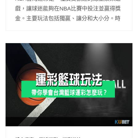
戲，讓球迷能夠在NBA比賽中投注並贏得獎
金。主要玩法包括獨贏、讓分和大小分。時
下許多線上娛樂城將NBA運彩投注結合了觀
賞直播比賽的樂趣和獲取利益的機會，吸引
著無數的運彩愛好者。