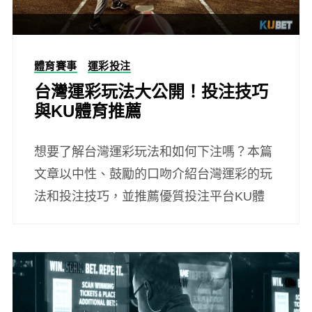
體育賽事
運彩投注
台灣運彩玩法大公開！投注技巧
與KU體育推薦
想要了解台灣運彩玩法和如何下注嗎？本篇
文章以中性、鼓勵的口吻介紹台灣運彩的玩
法和投注技巧，並推薦優質投注平台KU體
育。從即時比分到免費試玩金，KU體育擁有
多元選擇的賽事和高賠率，並提供體育轉播
服務。開啟您的運彩之旅，享受觀賽與投注
的雙重樂趣吧！