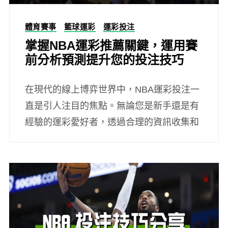
體育賽事
籃球運彩
運彩投注
掌握NBA運彩推薦關鍵，運用賽
前分析預測提升您的投注技巧
在現代的線上博弈世界中，NBA運彩投注一
直是引人注目的焦點。無論您是新手還是有
經驗的運彩愛好者，透過合理的資訊收集和
分析，您可以提高您的投注技巧，並更有可
能獲得穩定的回報。本文將帶您深入探討
NBA運彩推薦的要點，幫助您做出更明智的
投注決策。