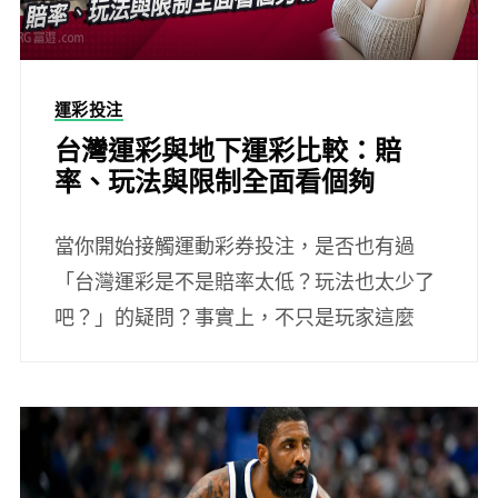
運彩投注
台灣運彩與地下運彩比較：賠
率、玩法與限制全面看個夠
當你開始接觸運動彩券投注，是否也有過
「台灣運彩是不是賠率太低？玩法也太少了
吧？」的疑問？事實上，不只是玩家這麼
想，立委莊瑞雄指運彩賠率太低也曾經是新
聞焦點，引發不少人開始進一步比較台灣運
彩與民間地下運彩球版的差異。這篇文章將
深入剖析「台灣運彩比較」的全貌，幫助你
在合法性、賠率、玩法、出金速度及使用體