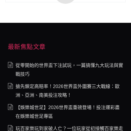
略，讓你成為投注高手！輕鬆有趣的方式，
帶你進入運彩的世界。
最新焦點文章
從零開始的世界盃下注試玩，一篇搞懂九大玩法與實
戰技巧
搶先鎖定高賠率！2026世界盃外圍賽三大戰線：歐
洲、亞洲、南美投注攻略！
【娛樂城世足】2026世界盃重磅登場！投注運彩盡
在娛樂城世足專區
玩百家樂玩到家破人亡？一位玩家從初接觸百家樂走