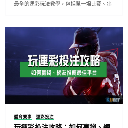
最全的運彩玩法教學，包括單一場比賽、串
關、讓分和總得分投注等，並提供亞洲業界
最高的賠率。立即註冊，享受觀賽與投注的
雙重樂趣！
體育賽事
運彩投注
玩運彩投注攻略：如何贏錢、網