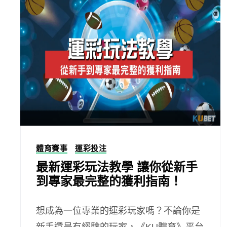
簡單易入手的玩法。
體育賽事
運彩投注
最新運彩玩法教學 讓你從新手
到專家最完整的獲利指南！
想成為一位專業的運彩玩家嗎？不論你是