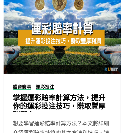
體育賽事
運彩投注
掌握運彩賠率計算方法，提升
你的運彩投注技巧，賺取豐厚
利潤！
想要學習運彩賠率計算方法？本文將詳細