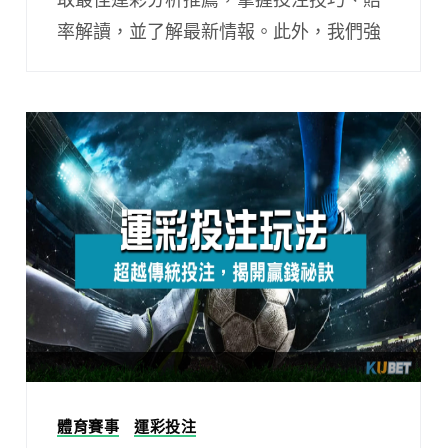
取最佳運彩分析推薦，掌握投注技巧、賠
率解讀，並了解最新情報。此外，我們強
烈推薦KU體育平台，結合轉播與投注服
務，讓您在觀賽的同時獲得無與倫比的投
注享受！
體育賽事
運彩投注