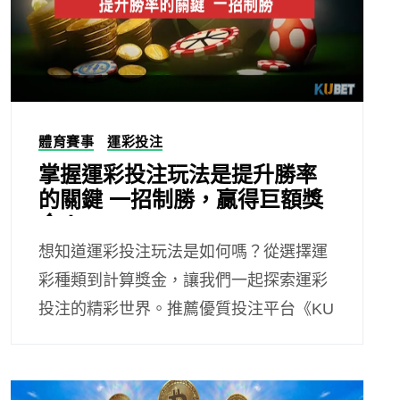
體育賽事
運彩投注
掌握運彩投注玩法是提升勝率
的關鍵 一招制勝，贏得巨額獎
金！
想知道運彩投注玩法是如何嗎？從選擇運
彩種類到計算獎金，讓我們一起探索運彩
投注的精彩世界。推薦優質投注平台《KU
體育》，免費觀賽轉播、豐富選項，給您
帶來最佳的觀賽與投注體驗！