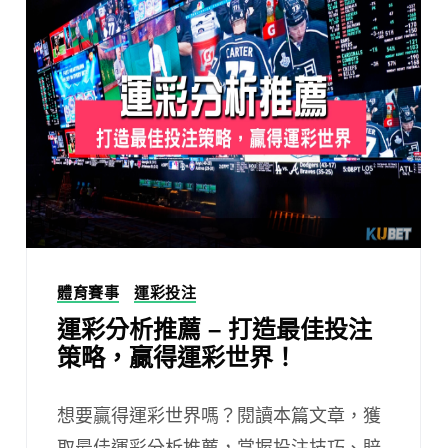
體育賽事
運彩投注
運彩分析推薦 – 打造最佳投注
策略，贏得運彩世界！
想要贏得運彩世界嗎？閱讀本篇文章，獲