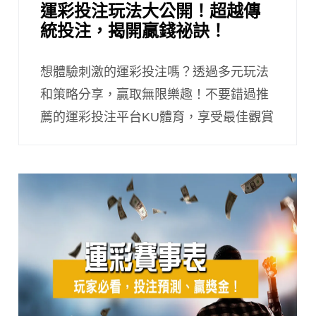
運彩投注玩法大公開！超越傳
統投注，揭開贏錢祕訣！
想體驗刺激的運彩投注嗎？透過多元玩法
和策略分享，贏取無限樂趣！不要錯過推
薦的運彩投注平台KU體育，享受最佳觀賞
與投注體驗。立即加入，一起追蹤體育賽
事並贏得豐富獎金！