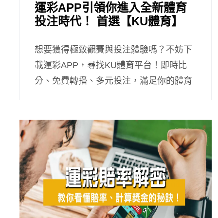
運彩APP引領你進入全新體育
投注時代！ 首選【KU體育】
想要獲得極致觀賽與投注體驗嗎？不妨下
載運彩APP，尋找KU體育平台！即時比
分、免費轉播、多元投注，滿足你的體育
熱情。立即加入，享受運彩的刺激與樂
趣！