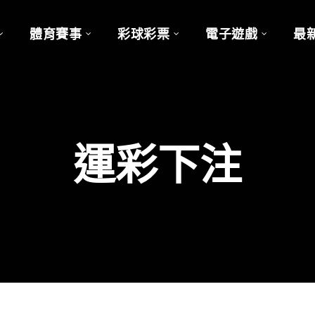
體育賽事
彩球彩票
電子遊戲
最
運彩下注