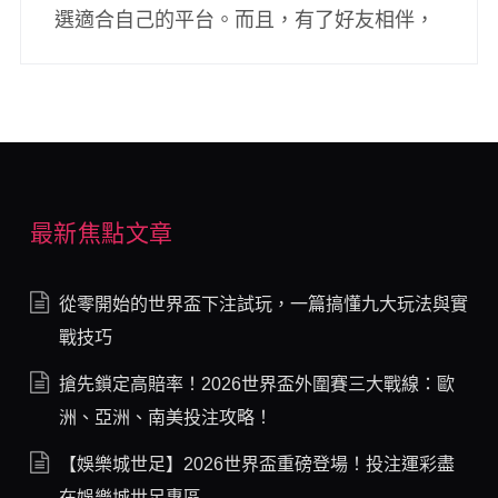
選適合自己的平台。而且，有了好友相伴，
你還可以輕鬆賺取額外獎金！本篇將教你如
何領取好友金，並提供挑選娛樂城官網的必
備訊息！新手娛樂城教你什麼是好友金？領
取攻略來囉！新手必看！尋找最佳新手娛樂
城官網攻略
最新焦點文章
從零開始的世界盃下注試玩，一篇搞懂九大玩法與實
戰技巧
搶先鎖定高賠率！2026世界盃外圍賽三大戰線：歐
洲、亞洲、南美投注攻略！
【娛樂城世足】2026世界盃重磅登場！投注運彩盡
在娛樂城世足專區