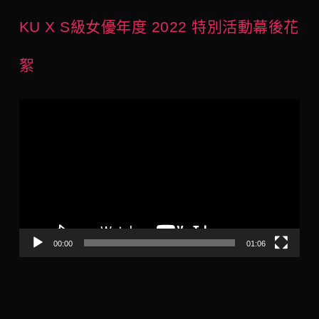
KU X S級女優年度 2022 特別活動幕後花
絮
視
訊
播
放
器
00:00
01:06