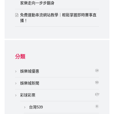
家樂走向一步步翻身
免費運動串流網站教學｜輕鬆掌握即時賽事直
播！
分類
娛樂城優惠
14
娛樂城新聞
50
彩球彩票
177
台灣539
8