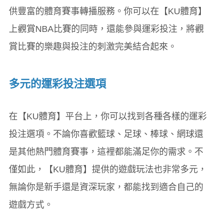
供豐富的體育賽事轉播服務。你可以在【KU體育】
上觀賞NBA比賽的同時，還能參與運彩投注，將觀
賞比賽的樂趣與投注的刺激完美結合起來。
多元的運彩投注選項
在【KU體育】平台上，你可以找到各種各樣的運彩
投注選項。不論你喜歡籃球、足球、棒球、網球還
是其他熱門體育賽事，這裡都能滿足你的需求。不
僅如此，【KU體育】提供的遊戲玩法也非常多元，
無論你是新手還是資深玩家，都能找到適合自己的
遊戲方式。