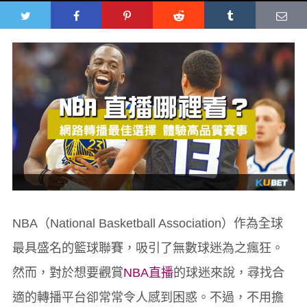
NBA（National Basketball Association）作為全球
最具盛名的籃球聯賽，吸引了無數球迷為之瘋狂。
然而，對於想要觀賞
NBA直播
的球迷來說，尋找合
適的轉播平台卻常常令人感到困惑。不過，不用擔