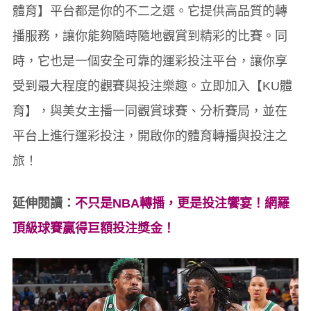
體育】平台都是你的不二之選。它提供高品質的轉
播服務，讓你能夠隨時隨地觀賞到精彩的比賽。同
時，它也是一個安全可靠的運彩投注平台，讓你享
受到最大程度的觀賽與投注樂趣。立即加入【KU體
育】，與美女主播一同觀賞球賽、分析賽局，並在
平台上進行運彩投注，開啟你的體育轉播與投注之
旅！
延伸閱讀：
不只是NBA轉播，更是投注饗宴！網羅
頂級球賽贏得巨額投注獎金！