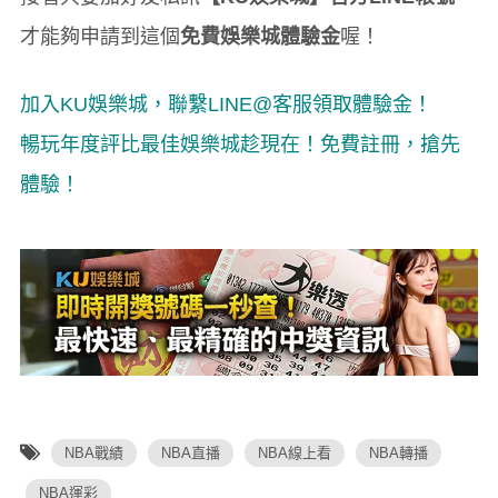
才能夠申請到這個
免費娛樂城體驗金
喔！
加入KU娛樂城，聯繫LINE@客服領取體驗金！
暢玩年度評比最佳娛樂城趁現在！
免費註冊
，搶先
體驗！
NBA戰績
NBA直播
NBA線上看
NBA轉播
NBA運彩