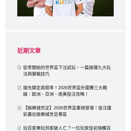
近期文章
從零開始的世界盃下注試玩，一篇搞懂九大玩
法與實戰技巧
搶先鎖定高賠率！2026世界盃外圍賽三大戰
線：歐洲、亞洲、南美投注攻略！
【娛樂城世足】2026世界盃重磅登場！投注運
彩盡在娛樂城世足專區
玩百家樂玩到家破人亡？一位玩家從初接觸百