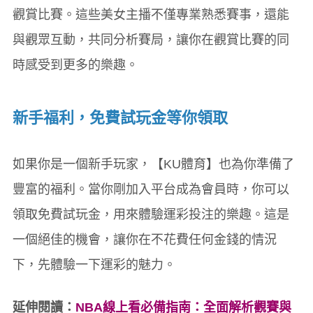
觀賞比賽。這些美女主播不僅專業熟悉賽事，還能
與觀眾互動，共同分析賽局，讓你在觀賞比賽的同
時感受到更多的樂趣。
新手福利，免費試玩金等你領取
如果你是一個新手玩家，【KU體育】也為你準備了
豐富的福利。當你剛加入平台成為會員時，你可以
領取免費試玩金，用來體驗運彩投注的樂趣。這是
一個絕佳的機會，讓你在不花費任何金錢的情況
下，先體驗一下運彩的魅力。
延伸閱讀：
NBA線上看必備指南：全面解析觀賽與