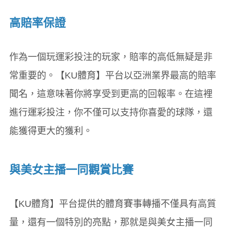
高賠率保證
作為一個玩運彩投注的玩家，賠率的高低無疑是非
常重要的。【KU體育】平台以亞洲業界最高的賠率
聞名，這意味著你將享受到更高的回報率。在這裡
進行運彩投注，你不僅可以支持你喜愛的球隊，還
能獲得更大的獲利。
與美女主播一同觀賞比賽
【KU體育】平台提供的體育賽事轉播不僅具有高質
量，還有一個特別的亮點，那就是與美女主播一同