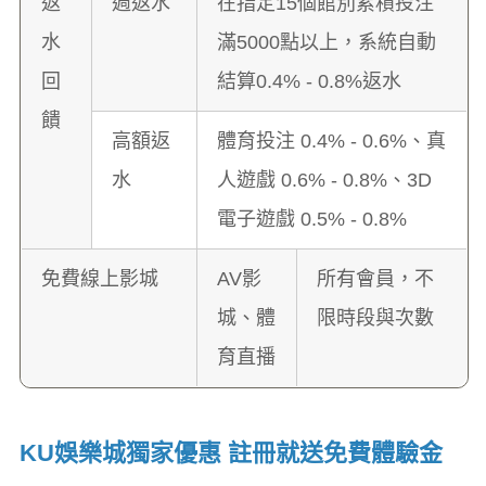
返
週返水
在指定15個館別累積投注
水
滿5000點以上，系統自動
回
結算0.4% - 0.8%返水
饋
高額返
體育投注 0.4% - 0.6%、真
水
人遊戲 0.6% - 0.8%、3D
電子遊戲 0.5% - 0.8%
免費線上影城
AV影
所有會員，不
城、體
限時段與次數
育直播
KU娛樂城獨家優惠 註冊就送免費體驗金