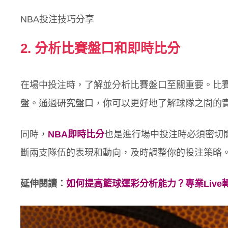
NBA投注技巧分享
2. 分析比賽盤口和即時比分
在場中投注時，了解並分析比賽盤口至關重要。比
盤。通過研究盤口，你可以更好地了解球隊之間的
同時，
NBA即時比分
也是進行場中投注時必須密切
斷兩支隊伍的表現和動向，及時調整你的投注策略
延伸閱讀：
如何提高籃球運彩分析能力？專業Live