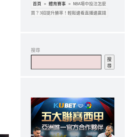
首頁
»
體育賽事
»
NBA場中投注怎麼
買？3招提升勝率！輕鬆邊看直播邊贏錢
搜尋
搜
尋