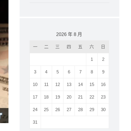
2026 年 8 月
一
二
三
四
五
六
日
1
2
3
4
5
6
7
8
9
10
11
12
13
14
15
16
17
18
19
20
21
22
23
24
25
26
27
28
29
30
31