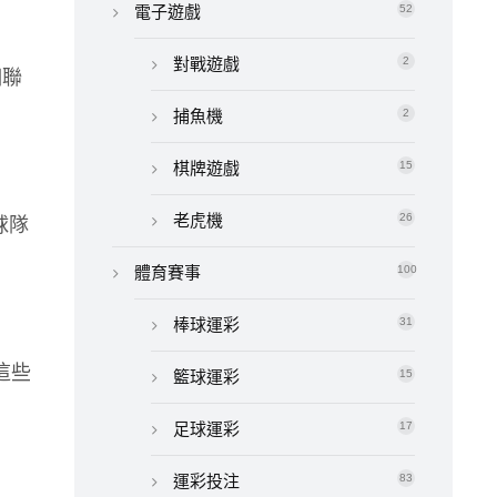
電子遊戲
52
對戰遊戲
2
個聯
捕魚機
2
棋牌遊戲
15
老虎機
26
球隊
體育賽事
100
棒球運彩
31
這些
籃球運彩
15
足球運彩
17
運彩投注
83