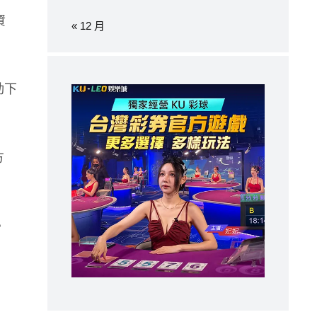
資
« 12 月
動下
方
。