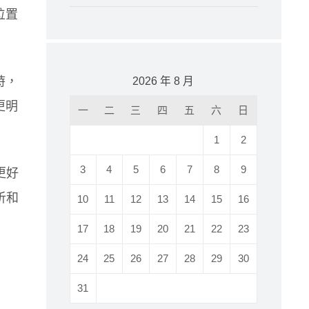
位置
時，
2026 年 8 月
更明
一
二
三
四
五
六
日
1
2
3
4
5
6
7
8
9
更好
析和
10
11
12
13
14
15
16
17
18
19
20
21
22
23
24
25
26
27
28
29
30
31