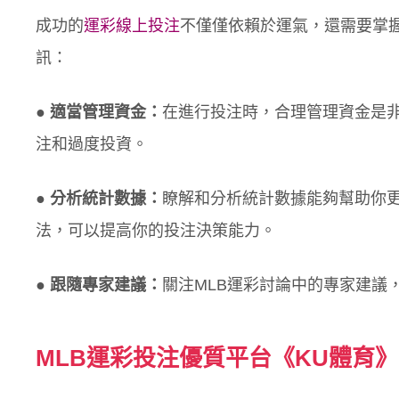
成功的
運彩線上投注
不僅僅依賴於運氣，還需要掌
訊：
● 適當管理資金：
在進行投注時，合理管理資金是
注和過度投資。
● 分析統計數據：
瞭解和分析統計數據能夠幫助你
法，可以提高你的投注決策能力。
● 跟隨專家建議：
關注MLB運彩討論中的專家建議
MLB運彩投注優質平台《KU體育》