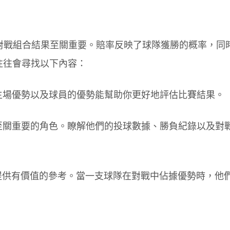
對戰組合結果至關重要。賠率反映了球隊獲勝的概率，同
往往會尋找以下內容：
主場優勢以及球員的優勢能幫助你更好地評估比賽結果。
至關重要的角色。瞭解他們的投球數據、勝負紀錄以及對
提供有價值的參考。當一支球隊在對戰中佔據優勢時，他