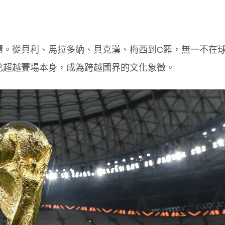
續。從貝利、馬拉多納、貝克漢、梅西到C羅，無一不在
已超越賽場本身，成為跨越國界的文化象徵。