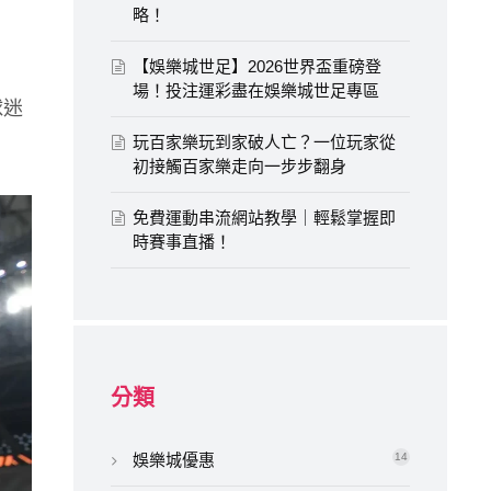
略！
【娛樂城世足】2026世界盃重磅登
場！投注運彩盡在娛樂城世足專區
球迷
玩百家樂玩到家破人亡？一位玩家從
初接觸百家樂走向一步步翻身
免費運動串流網站教學｜輕鬆掌握即
時賽事直播！
分類
娛樂城優惠
14