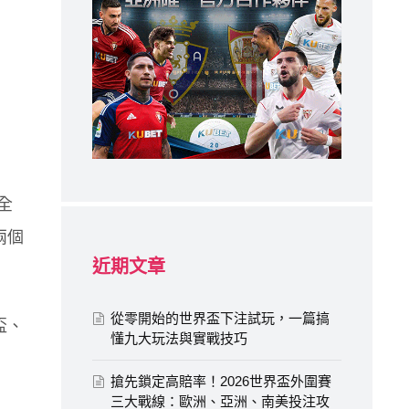
全
兩個
近期文章
從零開始的世界盃下注試玩，一篇搞
盃、
懂九大玩法與實戰技巧
搶先鎖定高賠率！2026世界盃外圍賽
三大戰線：歐洲、亞洲、南美投注攻