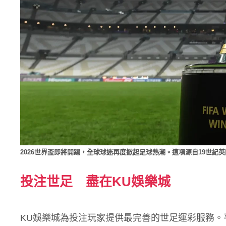
2026世界盃即將開踢，全球球迷再度掀起足球熱潮。這項源自19世
投注世足 盡在KU娛樂城
KU娛樂城為投注玩家提供最完善的世足運彩服務