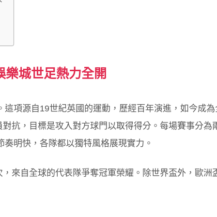
 娛樂城世足熱力全開
潮。這項源自19世紀英國的運動，歷經百年演進，如今成為
員對抗，目標是攻入對方球門以取得得分。每場賽事分為
、節奏明快，各隊都以獨特風格展現實力。
次，來自全球的代表隊爭奪冠軍榮耀。除世界盃外，歐洲