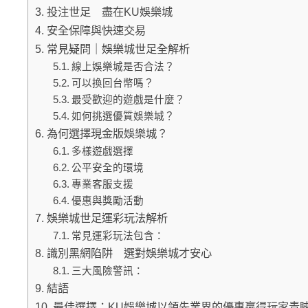
投注世足 盡在KU娛樂城
安全保障與快速交易
常見疑問｜娛樂城世足全解析
線上娛樂城是否合法？
可以換回台幣嗎？
最受歡迎的遊戲是什麼？
如何挑選優質娛樂城？
為何選擇現金版娛樂城？
多樣遊戲選擇
公平安全的環境
專業客服支援
優惠與獎勵活動
娛樂城世足運彩玩法解析
常見運彩玩法包含：
識別黑網陷阱 選對娛樂城才安心
三大風險警訊：
結語
最佳選擇：KU娛樂城以領先業界的優惠贏得玩家青