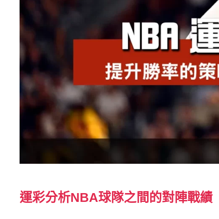
運彩分析NBA
球隊之間的對陣戰績