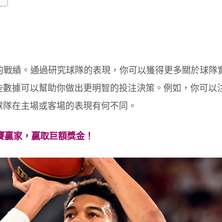
的戰績。通過研究球隊的表現，你可以獲得更多關於球隊
些數據可以幫助你做出更明智的投注決策。例如，你可以
球隊在主場或客場的表現有何不同。
賽贏家，贏取巨額獎金！