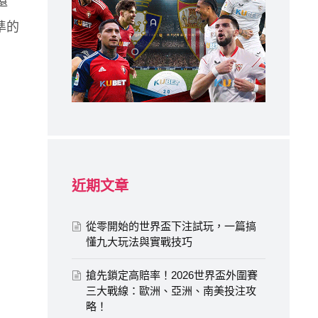
還
準的
近期文章
從零開始的世界盃下注試玩，一篇搞
懂九大玩法與實戰技巧
搶先鎖定高賠率！2026世界盃外圍賽
三大戰線：歐洲、亞洲、南美投注攻
略！