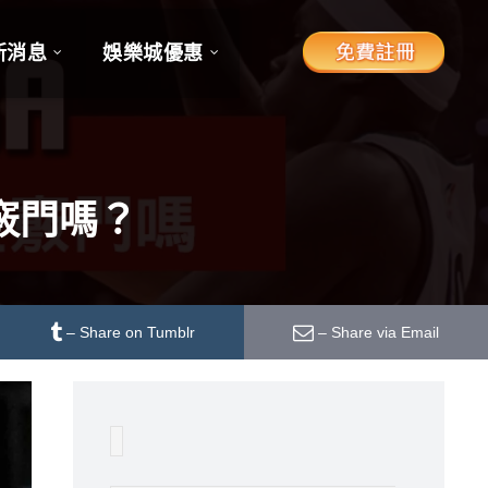
新消息
娛樂城優惠
竅門嗎？
–
Share on Tumblr
–
Share via Email