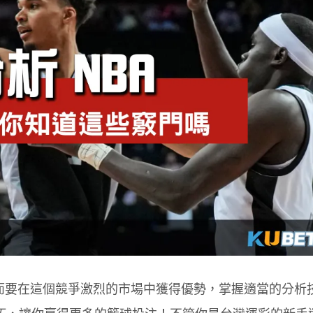
而要在這個競爭激烈的市場中獲得優勢，掌握適當的分析