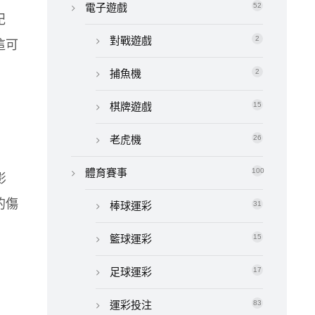
電子遊戲
52
紀
對戰遊戲
2
這可
捕魚機
2
棋牌遊戲
15
老虎機
26
體育賽事
100
影
的傷
棒球運彩
31
籃球運彩
15
足球運彩
17
運彩投注
83