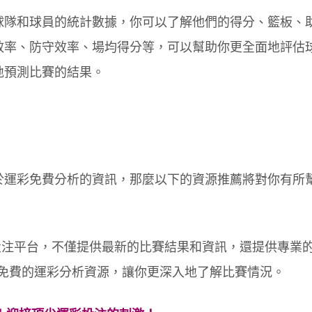
球隊和球員的統計數據，你可以了解他們的得分、籃板、
效率、防守效率、場均得分等，可以幫助你更全面地評估
地預測比賽的結果。
於運彩免費分析的資訊，那麼以下的資源推薦將對你有所
投注平台，不僅提供最新的比賽結果和資訊，還提供專業
到免費的運彩分析資源，讓你更深入地了解比賽情況。