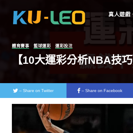
真人遊戲
體育賽事
籃球運彩
運彩投注
【10大運彩分析NBA技
–
Share on Twitter
–
Share on Facebook