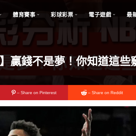
體育賽事
彩球彩票
電子遊戲
最
巧】贏錢不是夢！你知道這些
–
Share on Pinterest
–
Share on Reddit