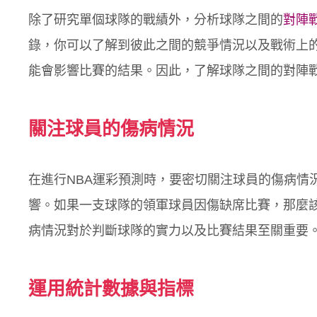
除了研究單個球隊的戰績外，分析球隊之間的
對陣
錄，你可以了解到彼此之間的競爭情況以及戰術上
能會影響比賽的結果。因此，了解球隊之間的對陣
關注球員的傷病情況
在進行NBA運彩預測時，要密切關注球員的傷病情
響。如果一支球隊的領軍球員因傷缺席比賽，那麼
病情況對於判斷球隊的實力以及比賽結果至關重要
運用統計數據與指標