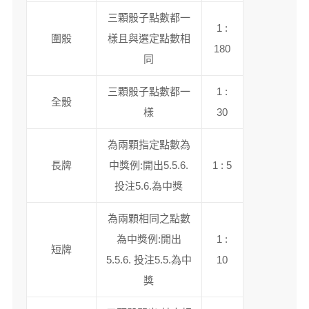
三顆骰子點數都一
1 :
圍骰
樣且與選定點數相
180
同
三顆骰子點數都一
1 :
全骰
樣
30
為兩顆指定點數為
長牌
中獎例:開出5.5.6.
1 : 5
投注5.6.為中獎
為兩顆相同之點數
為中獎例:開出
1 :
短牌
5.5.6. 投注5.5.為中
10
獎