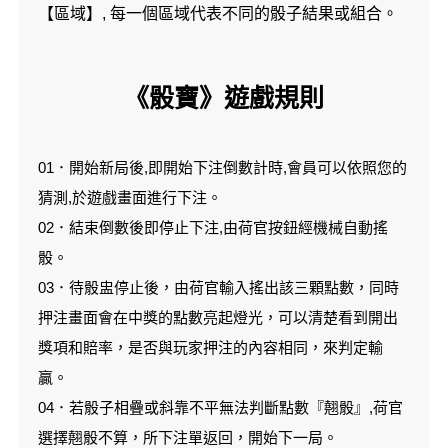
【區域】, 每一個區域代表不同的骰子結果或組合。
《骰寶》遊戲規則
01．開始新局後,即開始下注倒數計時,會員可以依照您的
猜測,於遊戲畫面進行下注。
02．結束倒數後即停止下注,由荷官按鈕經機械自動搖
骰。
03．待骰盅停止後，由荷官輸入搖出該三顆點數，同時
押注畫面會在中獎的點數亮起燈光，可以清楚看到開出
獎項和賠率，是否與玩家押注的內容相同，來判定輸
贏。
04．若骰子相疊或斜靠不平無法判斷點數『翹骰』,荷官
選擇翹骰不算，所下注單返回，開始下一局。