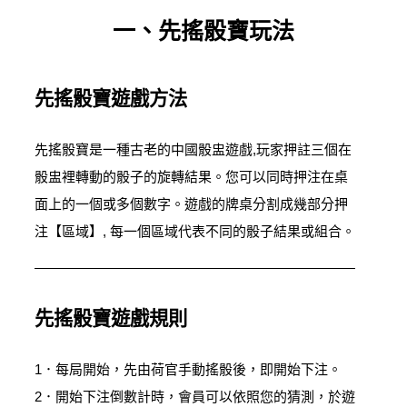
一、先搖骰寶玩法
先搖骰寶遊戲方法
先搖骰寶是一種古老的中國骰盅遊戲,玩家押註三個在
骰盅裡轉動的骰子的旋轉結果。您可以同時押注在桌
面上的一個或多個數字。遊戲的牌桌分割成幾部分押
注【區域】, 每一個區域代表不同的骰子結果或組合。
先搖骰寶遊戲規則
1．每局開始，先由荷官手動搖骰後，即開始下注。
2．開始下注倒數計時，會員可以依照您的猜測，於遊