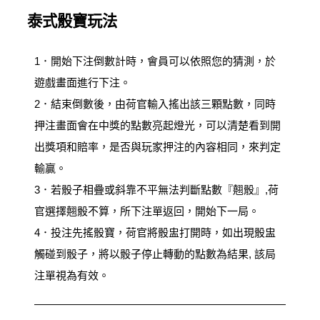
泰式骰寶玩法
1．開始下注倒數計時，會員可以依照您的猜測，於
遊戲畫面進行下注。
2．結束倒數後，由荷官輸入搖出該三顆點數，同時
押注畫面會在中獎的點數亮起燈光，可以清楚看到開
出獎項和賠率，是否與玩家押注的內容相同，來判定
輸贏。
3．若骰子相疊或斜靠不平無法判斷點數『翹骰』,荷
官選擇翹骰不算，所下注單返回，開始下一局。
4．投注先搖骰寶，荷官將骰盅打開時，如出現骰盅
觸碰到骰子，將以骰子停止轉動的點數為結果, 該局
注單視為有效。