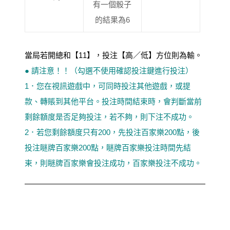
有一個骰子
的結果為6
當局若開總和【11】，投注【高／低】方位則為輸。
● 請注意！！（勾選不使用確認投注鍵進行投注）
1．您在視訊遊戲中，可同時投注其他遊戲，或提
款、轉賬到其他平台。投注時間結束時，會判斷當前
剩餘額度是否足夠投注，若不夠，則下注不成功。
2．若您剩餘額度只有200，先投注百家樂200點，後
投注瞇牌百家樂200點，瞇牌百家樂投注時間先結
束，則瞇牌百家樂會投注成功，百家樂投注不成功。