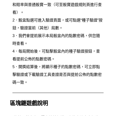
和賠率與普通骰寶一致（可至骰寶遊戲規則頁進行查
看）。
2．骰盅點選可進入驗證頁面，或可點選“種子驗證”按
鈕，驗證當前（其他）局數。
3．我們會提前展示本局骰盅內的點數密碼，供您隨
時查看。
4．每局開始後，可點擊骰盅內的種子驗證按鈕，查
看提前公佈的點數密碼。
5．開獎結算後，將顯示種子的點數密碼，可立即點
擊驗證或下載驗證工具查證是否與提前公佈的點數密
碼一致。
區塊鏈遊戲說明