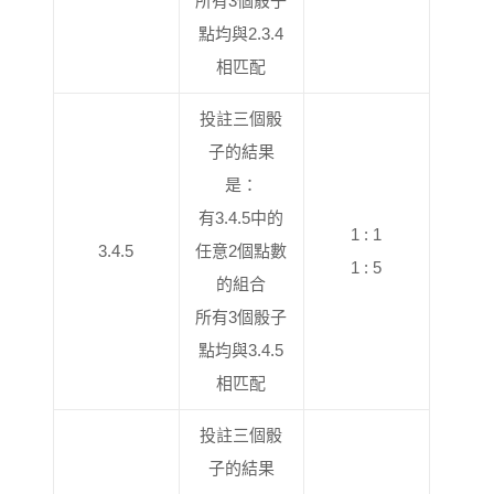
所有3個骰子
點均與2.3.4
相匹配
投註三個骰
子的結果
是：
有3.4.5中的
1 : 1
3.4.5
任意2個點數
1 : 5
的組合
所有3個骰子
點均與3.4.5
相匹配
投註三個骰
子的結果