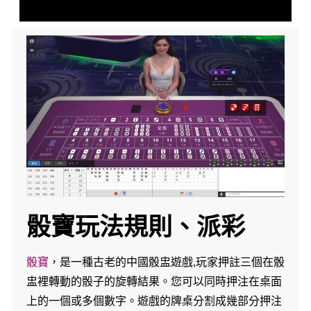
骰寶玩法規則、派彩
骰寶
，是一種古老的中國骰盅遊戲,玩家押註三個在骰
盅裡轉動的骰子的旋轉結果。您可以同時押注在桌面
上的一個或多個數字。遊戲的牌桌分割成幾部分押注