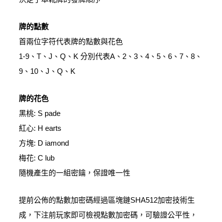
牌的點數
首兩位字符代表牌的點數與花色
1-9、T、J、Q、K 分別代表A、2、3、4、5、6、7、8、
9、10、J、Q、K
牌的花色
黑桃: S pade
紅心: H earts
方塊: D iamond
梅花: C lub
隨機產生的一組密鑰，保證唯一性
提前公佈的點數加密碼經過區塊鏈SHA512加密技術生
成，下注前玩家即可檢視點數加密碼，可驗證公平性，