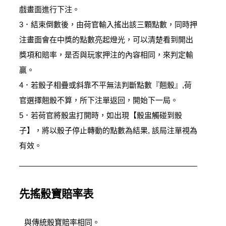
戲畫面進行下注。
3．結束倒數後，由荷官輸入搖出該三顆點數，同時押
注畫面會在中獎的點數亮起燈光，可以清楚看到開出
獎項和賠率，是否與玩家押注的內容相同，來判定輸
贏。
4．若骰子相疊或斜靠不平無法判斷點數『翹骰』,荷
官選擇翹骰不算，所下注單返回，開始下一局。
5．若荷官將骰盅打開時，如出現【骰盅觸碰到骰
子】，將以骰子停止轉動的點數為結果, 該局注單視為
有效。
先搖骰寶賠率表
與傳統骰寶賠率相同。