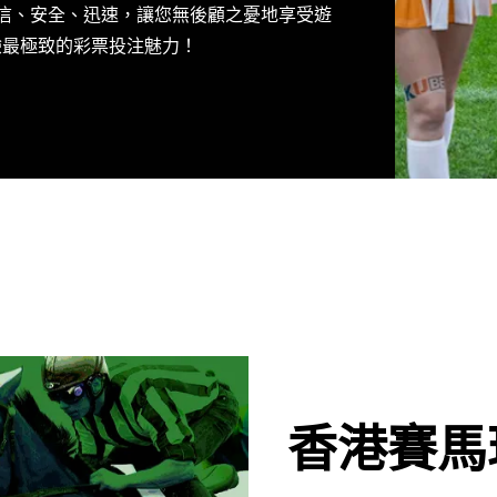
信、安全、迅速，讓您無後顧之憂地享受遊
驗最極致的彩票投注魅力！
香港賽馬