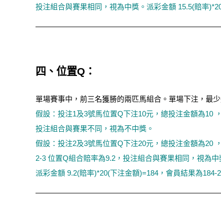
投注組合與賽果相同，視為中獎。派彩金額 15.5(賠率)*20(下
四、位置Q：
單場賽事中，前三名獲勝的兩匹馬組合。單場下注，最少
假設：投注1及3號馬位置Q下注10元，總投注金額為10
投注組合與賽果不同，視為不中獎。
假設：投注2及3號馬位置Q下注20元，總投注金額為20
2-3 位置Q組合賠率為9.2，投注組合與賽果相同，視為
派彩金額 9.2(賠率)*20(下注金額)=184，會員結果為184-20