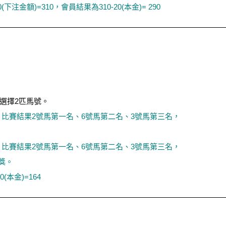
注金額)=310，會員結果為310-20(本金)= 290
選擇2匹馬號。
 ，比賽結果2號馬第一名、6號馬第二名、3號馬第三名，
 ，比賽結果2號馬第一名、6號馬第二名、3號馬第三名，
中獎。
(本金)=164