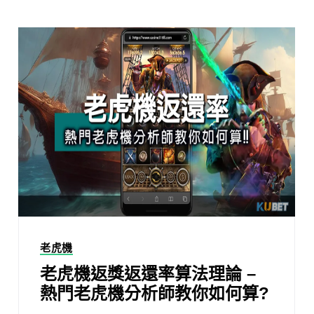
老虎機
老虎機返獎返還率算法理論 –
熱門老虎機分析師教你如何算?