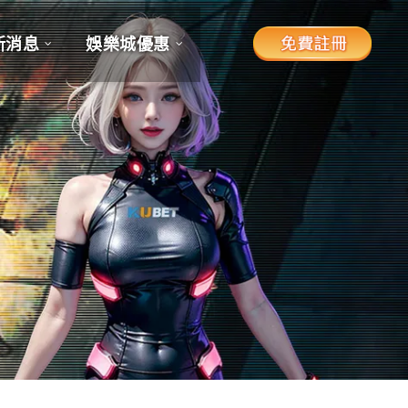
新消息
娛樂城優惠