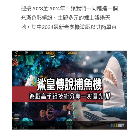
迎接2023至2024年，讓我們一同踏進一個
充滿色彩繽紛、主題多元的線上娛樂天
地，其中2024最新老虎機遊戲以其簡單直
觀的玩法已經在全球玩家中贏得了無數的
心。這些繽紛多彩的老虎機不僅僅是單調
的點擊，而是充滿活力的視頻遊戲，透過
生動的2D及3D動畫、激動人心的特效音
和節奏感十足的背景音樂