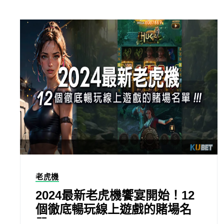
老虎機
2024最新老虎機饗宴開始！12
個徹底暢玩線上遊戲的賭場名
單