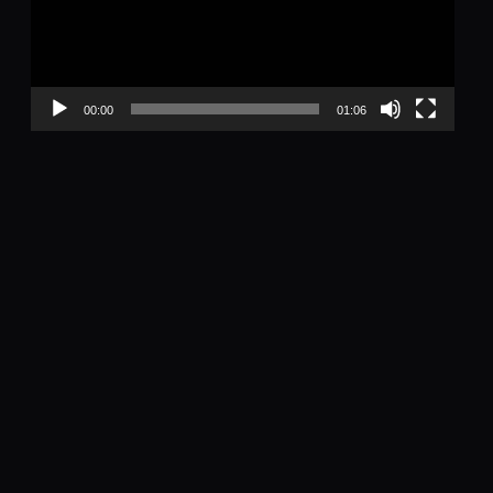
播
放
器
00:00
01:06