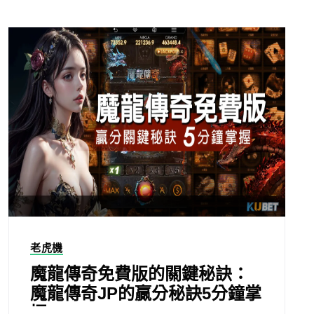
老虎機
魔龍傳奇免費版的關鍵秘訣：
魔龍傳奇JP的贏分秘訣5分鐘掌
握