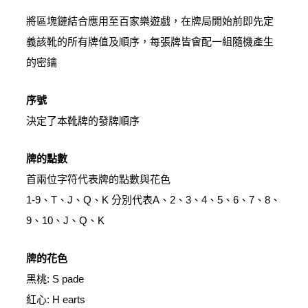
將區塊鏈結合應用至百家樂遊戲，在牌局開始前即先定
義該靴的所有牌值及順序，每張牌皆會配一組隨機產生
的密鑰
序號
決定了本靴牌的發牌順序
牌的點數
首兩位字符代表牌的點數與花色
1-9、T、J、Q、K 分別代表A、2、3、4、5、6、7、8、
9、10、J、Q、K
牌的花色
黑桃: S pade
紅心: H earts