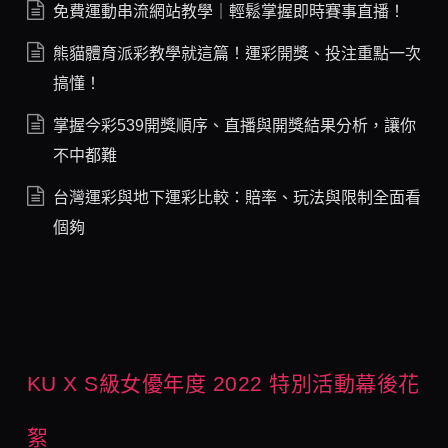
免費運動串流網站教學｜輕鬆掌握即時賽事直播！
熊貓體育派彩教學就這篇！運彩開獎、投注重點一次
搞懂！
掌握今彩539開獎順序、直播與開獎結果分析，讓你
不中都難
台灣運彩與地下運彩比較：賠率、玩法與限制全面看
個夠
KU X S級女優年度 2022 特別活動幕後花
絮