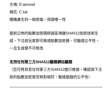
方塊: D iamond
梅花: C lub
隨機產生的一組密鑰，保證唯一性
提前公佈的點數加密碼經過區塊鏈SHA512加密技術生
成，下注前玩家即可檢視點數加密碼，可驗證公平性，
一旦生成便不可修改
支持任何第三方SHA512驗證網站驗證
（您可拷貝至任何第三方SHA512進行檢證，確認與下注
前的點數加密是否核對相符，驗證遊戲的公平性）