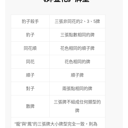
豹子殺手
三張非同花的2、3、5牌
豹子
三張點數相同的牌
同花順
花色相同的順子牌
同花
花色相同的牌
順子
順子牌
對子
兩張點相同的牌
三張牌不組成任何類型的
散牌
牌
“龍”與“鳳”的三張牌大小牌型完全一致，則為