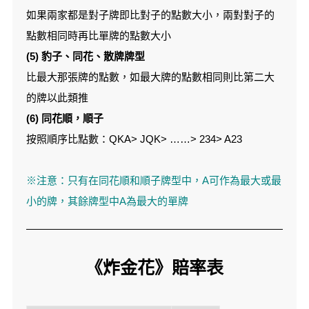
如果兩家都是對子牌即比對子的點數大小，兩對對子的
點數相同時再比單牌的點數大小
(5) 豹子、同花、散牌牌型
比最大那張牌的點數，如最大牌的點數相同則比第二大
的牌以此類推
(6) 同花順，順子
按照順序比點數：QKA> JQK> ……> 234> A23
※注意：只有在同花順和順子牌型中，A可作為最大或最
小的牌，其餘牌型中A為最大的單牌
《炸金花》賠率表