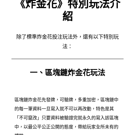
《炸金花》特別玩法介
紹
除了標準炸金花投注玩法外，還有以下特別玩
法：
一、區塊鏈炸金花玩法
區塊鏈炸金花先發牌，可驗牌，多重加密，區塊鏈中
的每一筆資料一旦寫入就不可以再改動，特色是其
「不可竄改」只要資料被驗證完就永久的寫入該區塊
中，以最公平公正公開的態度，帶給玩家全所未有的