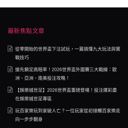
最新焦點文章
從零開始的世界盃下注試玩，一篇搞懂九大玩法與實
戰技巧
搶先鎖定高賠率！2026世界盃外圍賽三大戰線：歐
洲、亞洲、南美投注攻略！
【娛樂城世足】2026世界盃重磅登場！投注運彩盡
在娛樂城世足專區
玩百家樂玩到家破人亡？一位玩家從初接觸百家樂走
向一步步翻身