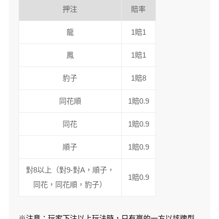
押注
賠率
龍
1賠1
鳳
1賠1
豹子
1賠8
同花順
1賠0.9
同花
1賠0.9
順子
1賠0.9
對8以上（對9-對A，順子，
1賠0.9
同花，同花順，豹子）
※注意：玩家下注以上玩法時，只有贏的一方以該牌型