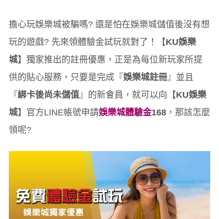
擔心玩娛樂城被騙嗎? 還是怕在娛樂城儲值後沒有想
玩的遊戲? 先來領體驗金試玩就對了！【
KU娛樂
城
】獨家推出的註冊優惠，正是為每位新玩家所提
供的貼心服務，只要是完成『
娛樂城註冊
』並且
『
綁卡後尚未儲值
』的新會員，就可以向【
KU娛樂
城
】官方LINE帳號申請
娛樂城體驗金
168
，那該怎麼
領呢?