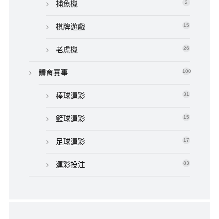
捕魚機
2
棋牌遊戲
15
老虎機
26
體育賽事
100
棒球運彩
31
籃球運彩
15
足球運彩
17
運彩投注
83