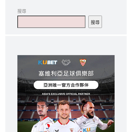
搜尋
搜尋