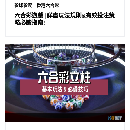
彩球彩票
香港六合彩
六合彩遊戲 |詳盡玩法規則&有效投注策
略必讀指南!