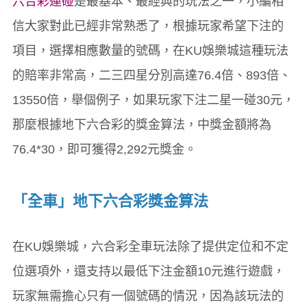
六合彩連碰
是最基本、最經典的玩法之一，小編相
信大家對此已經非常熟悉了，根據玩家希望下注的
項目，選擇相應數量的號碼，在KU娛樂城這種玩法
的賠率非常高，二三四星分別高達76.4倍、893倍、
13550倍，舉個例子，如果玩家下注二星一碰30元，
那麼根據地下六合彩的獎金算法，中獎金額將為
76.4*30，即可獲得2,292元獎金。
「全車」地下六合彩獎金算法
在KU娛樂城，六合彩全車玩法除了提供定位和不定
位選項外，還支持以最低下注金額10元進行遊戲，
玩家無需擔心只有一個號碼的情況，因為該玩法的