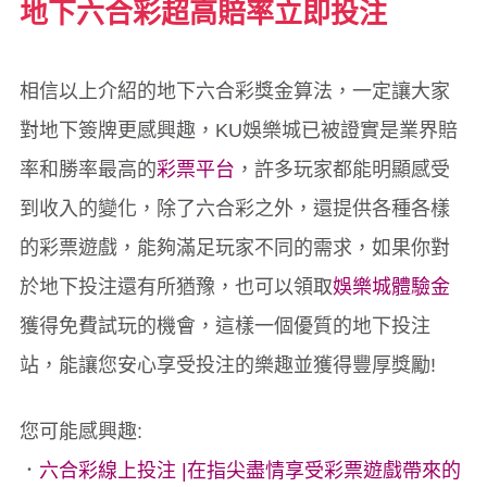
地下六合彩超高賠率立即投注
相信以上介紹的地下六合彩獎金算法，一定讓大家
對地下簽牌更感興趣，KU娛樂城已被證實是業界賠
率和勝率最高的
彩票平台
，許多玩家都能明顯感受
到收入的變化，除了六合彩之外，還提供各種各樣
的彩票遊戲，能夠滿足玩家不同的需求，如果你對
於地下投注還有所猶豫，也可以領取
娛樂城體驗金
獲得免費試玩的機會，這樣一個優質的地下投注
站，能讓您安心享受投注的樂趣並獲得豐厚獎勵!
您可能感興趣:
．
六合彩線上投注 |在指尖盡情享受彩票遊戲帶來的