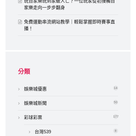
玩百家樂玩到家破人亡？一位玩家從初接觸百
家樂走向一步步翻身
免費運動串流網站教學｜輕鬆掌握即時賽事直
播！
分類
娛樂城優惠
14
娛樂城新聞
50
彩球彩票
177
台灣539
8