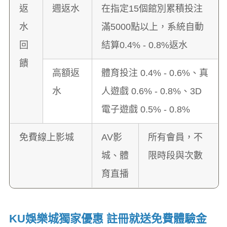
返
週返水
在指定15個館別累積投注
水
滿5000點以上，系統自動
回
結算0.4% - 0.8%返水
饋
高額返
體育投注 0.4% - 0.6%、真
水
人遊戲 0.6% - 0.8%、3D
電子遊戲 0.5% - 0.8%
免費線上影城
AV影
所有會員，不
城、體
限時段與次數
育直播
KU娛樂城獨家優惠 註冊就送免費體驗金