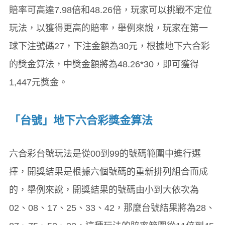
賠率可高達7.98倍和48.26倍，玩家可以挑戰不定位
玩法，以獲得更高的賠率，舉例來說，玩家在第一
球下注號碼27，下注金額為30元，根據地下六合彩
的獎金算法，中獎金額將為48.26*30，即可獲得
1,447元獎金。
「台號」地下六合彩獎金算法
六合彩台號玩法是從00到99的號碼範圍中進行選
擇，開獎結果是根據六個號碼的重新排列組合而成
的，舉例來說，開獎結果的號碼由小到大依次為
02、08、17、25、33、42，那麼台號結果將為28、