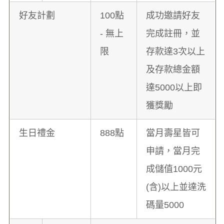
好友計劃
100點
成功邀請好友
- 無上
完成註冊，並
限
存款達3次以上
及存款總金額
達5000以上即
獲獎勵
生日禮金
888點
當月壽星皆可
申請，當月完
成儲值1000元
(含)以上並達洗
碼量5000