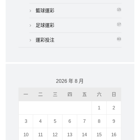
籃球運彩
15
足球運彩
17
運彩投注
83
2026 年 8 月
一
二
三
四
五
六
日
1
2
3
4
5
6
7
8
9
10
11
12
13
14
15
16