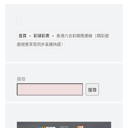
首頁
»
彩球彩票
»
香港六合彩開獎連線 |精彩遊
戲視覺享受同步直播快感!
搜尋
搜尋