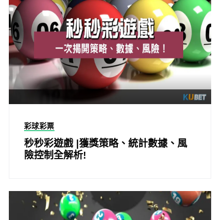
彩球彩票
秒秒彩遊戲 |獲獎策略、統計數據、風
險控制全解析!