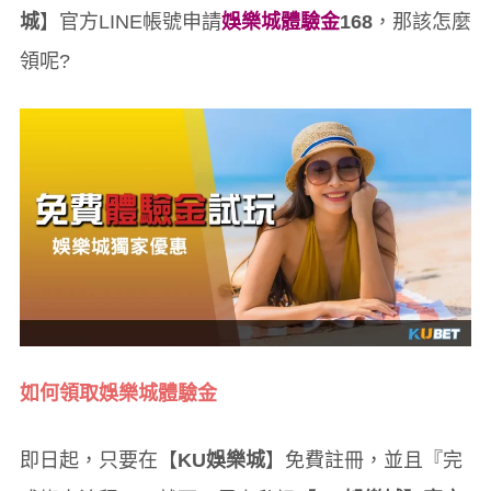
城
】官方LINE帳號申請
娛樂城體驗金
168
，那該怎麼
領呢?
如何領取娛樂城體驗金
即日起，只要在【
KU娛樂城
】免費註冊，並且『完