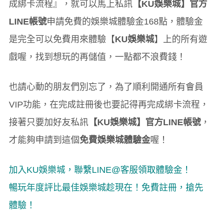
成綁卡流程』，就可以馬上私訊
【KU娛樂城】官方
LINE帳號
申請免費的娛樂城體驗金168點，體驗金
是完全可以免費用來體驗【
KU娛樂城
】上的所有遊
戲喔，找到想玩的再儲值，一點都不浪費錢！
也請心動的朋友們別忘了，為了順利開通所有會員
VIP功能，在完成註冊後也要記得再完成綁卡流程，
接著只要加好友私訊
【KU娛樂城】官方LINE帳號
，
才能夠申請到這個
免費娛樂城體驗金
喔！
加入KU娛樂城，聯繫LINE@客服領取體驗金！
暢玩年度評比最佳娛樂城趁現在！
免費註冊
，搶先
體驗！