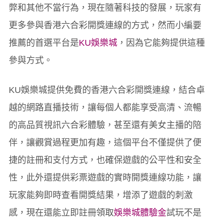
弊和其他不當行為，現在隨著科技的發展，玩家有
更多參與香港六合彩開獎連線的方式，然而小編要
推薦的首選平台是
KU娛樂城
，因為它能夠提供這種
參與方式。
KU娛樂城提供免費的香港六合彩開獎連線，結合卓
越的網路直播技術，讓每個人都能享受高清、流暢
的高品質視訊六合彩體驗，甚至還有美女主播的陪
伴，讓觀賞過程更加有趣，這個平台不僅提供了便
捷的註冊和支付方式，也確保遊戲的公平性和安全
性，此外還提供彩票遊戲的實時開獎連線功能，讓
玩家能夠即時查看開獎結果，增添了遊戲的刺激
感，現在還能立即註冊領取
娛樂城體驗金
試玩不是