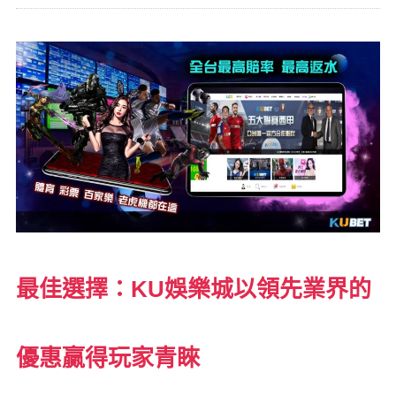
最佳選擇：KU娛樂城以領先業界的
優惠贏得玩家青睞