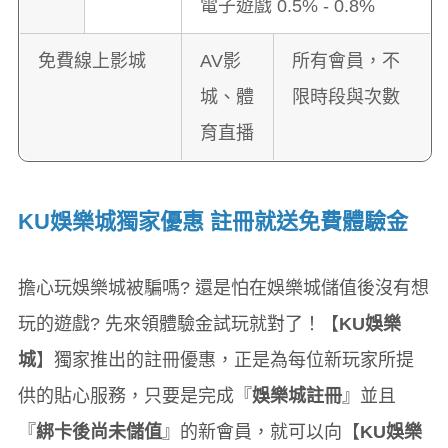
電子遊戲 0.5% - 0.8%
免費線上影城
AV影
所有會員，不
城、體
限時段與次數
育直播
KU娛樂城獨家優惠 註冊就送免費體驗金
擔心玩娛樂城被騙嗎? 還是怕在娛樂城儲值後沒有想
玩的遊戲? 先來領體驗金試玩就對了！【
KU娛樂
城
】獨家推出的註冊優惠，正是為每位新玩家所提
供的貼心服務，只要是完成『
娛樂城註冊
』並且
『
綁卡後尚未儲值
』的新會員，就可以向【
KU娛樂