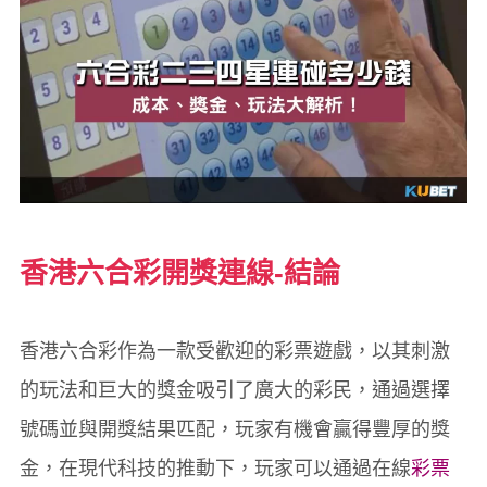
香港六合彩開獎連線-結論
香港六合彩作為一款受歡迎的彩票遊戲，以其刺激
的玩法和巨大的獎金吸引了廣大的彩民，通過選擇
號碼並與開獎結果匹配，玩家有機會贏得豐厚的獎
金，在現代科技的推動下，玩家可以通過在線
彩票