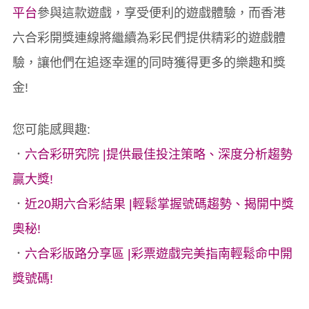
平台
參與這款遊戲，享受便利的遊戲體驗，而香港
六合彩開獎連線將繼續為彩民們提供精彩的遊戲體
驗，讓他們在追逐幸運的同時獲得更多的樂趣和獎
金!
您可能感興趣:
．
六合彩研究院 |提供最佳投注策略、深度分析趨勢
贏大獎!
．
近20期六合彩結果 |輕鬆掌握號碼趨勢、揭開中獎
奧秘!
．
六合彩版路分享區 |彩票遊戲完美指南輕鬆命中開
獎號碼!