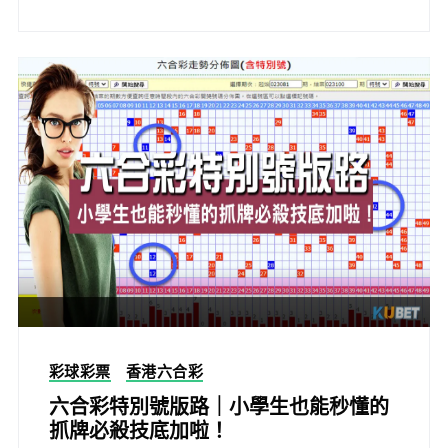
彩球彩票
香港六合彩
六合彩特別號版路｜小學生也能秒懂的
抓牌必殺技底加啦！