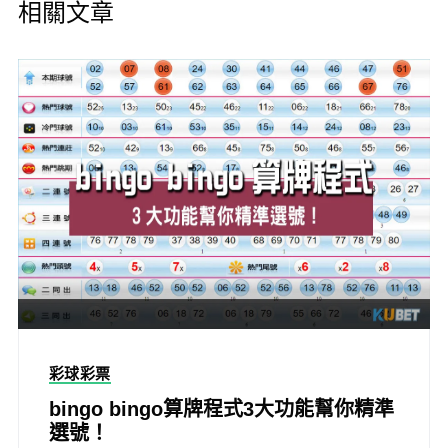
相關文章
彩球彩票
bingo bingo算牌程式3大功能幫你精準
選號！