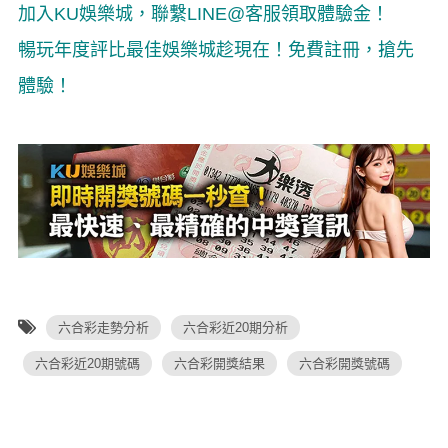
加入KU娛樂城，聯繫LINE@客服領取體驗金！
暢玩年度評比最佳娛樂城趁現在！
免費註冊
，搶先
體驗！
六合彩走勢分析
六合彩近20期分析
六合彩近20期號碼
六合彩開獎結果
六合彩開獎號碼