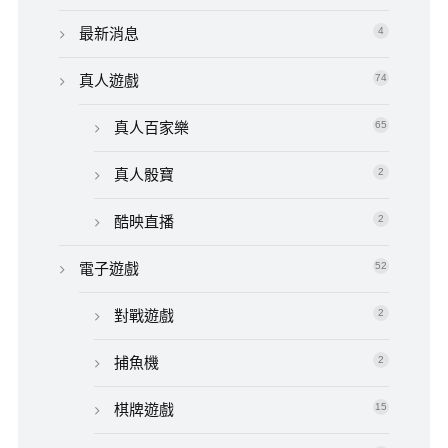
最新消息
4
真人遊戲
74
真人百家樂
65
真人骰寶
2
酷映直播
2
電子遊戲
52
對戰遊戲
2
捕魚機
2
棋牌遊戲
15