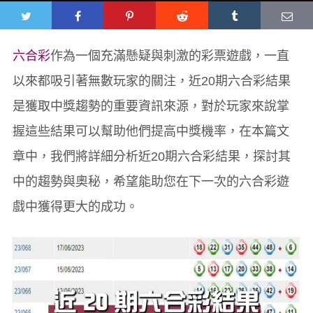
六合彩
作為一個充滿懸疑與刺激的彩票遊戲，一直
以來都吸引著無數玩家的關注，近20期六合彩結果
是獲取中獎趨勢的重要資訊來源，對於玩家來說掌
握這些結果可以幫助他們提高中獎機率，在本篇文
章中，我們將詳細分析近20期六合彩結果，探討其
中的趨勢與奧秘，希望能助您在下一次的六合彩遊
戲中獲得更大的成功。