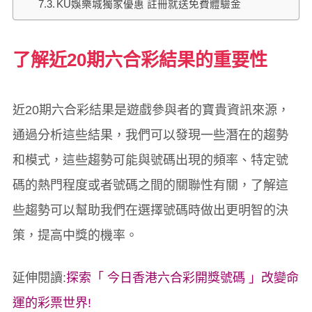
KU娛樂城獨家優惠 註冊就送免費體驗金
了解近20期六合彩結果的重要性
近20期六合彩結果是遊戲參與者的寶貴資訊來源，
通過分析這些結果，我們可以發現一些潛在的趨勢
和模式，這些趨勢可能與號碼出現的頻率、特定號
碼的熱門程度或者號碼之間的關聯性有關，了解這
些趨勢可以幫助我們在選擇號碼時做出更明智的決
策，提高中獎的機率。
延伸閱讀:
探索「 今日香港六合彩開獎號碼 」改變命
運的彩票世界!