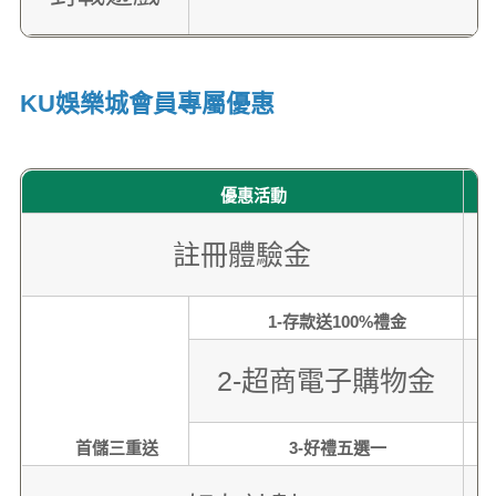
KU娛樂城會員專屬優惠
優惠活動
註冊體驗金
1-存款送100%禮金
2-超商電子購物金
首儲三重送
3-好禮五選一