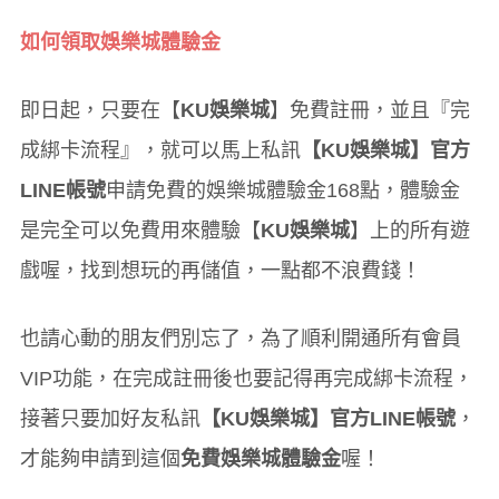
如何領取娛樂城體驗金
即日起，只要在【
KU娛樂城
】免費註冊，並且『完
成綁卡流程』，就可以馬上私訊
【KU娛樂城】官方
LINE帳號
申請免費的娛樂城體驗金168點，體驗金
是完全可以免費用來體驗【
KU娛樂城
】上的所有遊
戲喔，找到想玩的再儲值，一點都不浪費錢！
也請心動的朋友們別忘了，為了順利開通所有會員
VIP功能，在完成註冊後也要記得再完成綁卡流程，
接著只要加好友私訊
【KU娛樂城】官方LINE帳號
，
才能夠申請到這個
免費娛樂城體驗金
喔！