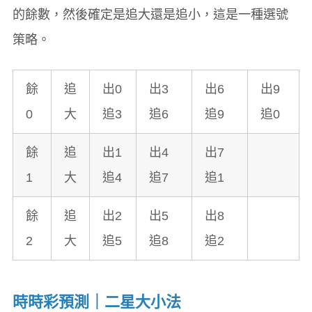
的餘數，然後確定是追大還是追小，這是一種選號
策略。
餘
追
出0
出3
出6
出9
0
大
追3
追6
追9
追0
餘
追
出1
出4
出7
1
大
追4
追7
追1
餘
追
出2
出5
出8
2
大
追5
追8
追2
時時彩預測｜二星大小法