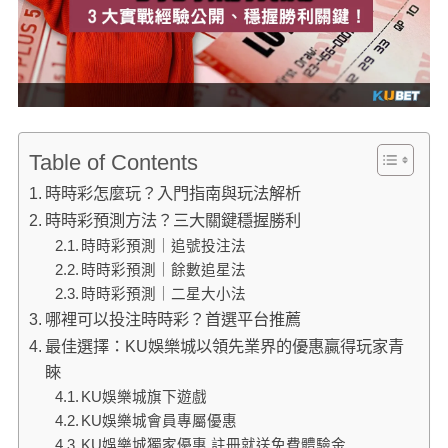
Table of Contents
時時彩怎麼玩？入門指南與玩法解析
時時彩預測方法？三大關鍵穩握勝利
時時彩預測｜追號投注法
時時彩預測｜餘數追星法
時時彩預測｜二星大小法
哪裡可以投注時時彩？首選平台推薦
最佳選擇：KU娛樂城以領先業界的優惠贏得玩家青
睞
KU娛樂城旗下遊戲
KU娛樂城會員專屬優惠
KU娛樂城獨家優惠 註冊就送免費體驗金