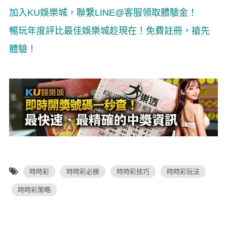
加入KU娛樂城，聯繫LINE@客服領取體驗金！
暢玩年度評比最佳娛樂城趁現在！
免費註冊
，搶先
體驗！
時時彩
時時彩必勝
時時彩技巧
時時彩玩法
時時彩策略