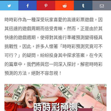
時時彩作為一種深受玩家喜愛的高速彩票遊戲，因
其迅速的遊戲周期而倍受青睞，然而，正是由於其
快速的遊戲週期，使得對其進行準確預測變得極具
挑戰性，因此，許多人懷著「時時彩預測究竟可不
可行？」的疑問，紛紛投身其中探求答案，在今天
的篇章中，我們將與您一同深入探討，解密時時彩
預測的方法，絕對不容忽視！