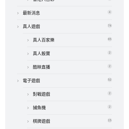
最新消息
4
真人遊戲
74
真人百家樂
65
真人骰寶
2
酷映直播
2
電子遊戲
52
對戰遊戲
2
捕魚機
2
棋牌遊戲
15