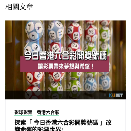
相關文章
彩球彩票
香港六合彩
探索「 今日香港六合彩開獎號碼 」改
變命運的彩票世界!