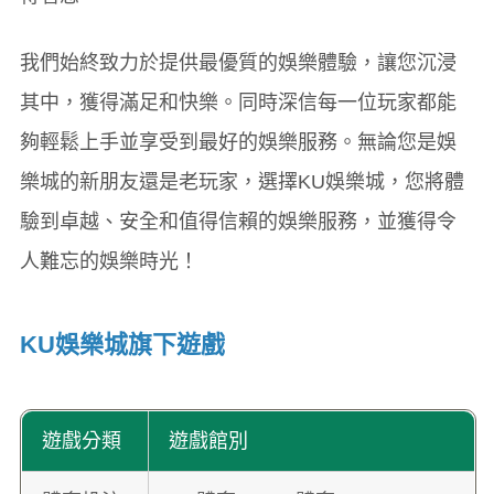
我們始終致力於提供最優質的娛樂體驗，讓您沉浸
其中，獲得滿足和快樂。同時深信每一位玩家都能
夠輕鬆上手並享受到最好的娛樂服務。無論您是娛
樂城的新朋友還是老玩家，選擇KU娛樂城，您將體
驗到卓越、安全和值得信賴的娛樂服務，並獲得令
人難忘的娛樂時光！
KU娛樂城旗下遊戲
遊戲分類
遊戲館別