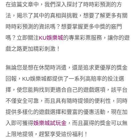
在這篇文章中，我們深入探討了時時彩預測的方
法，揭示了其中的真相與挑戰，想要了解更多有關
時時彩預測的資訊嗎？想要掌握更多中獎的竅門
嗎？立即關注
KU娛樂城
的專業彩票服務，讓你的遊
戲之路更加精彩刺激！
無論您是想在休閒時消遣，還是追求更優厚的獎金
回報，KU娛樂城都提供了一系列高賠率的投注選
擇，使您能夠找到更適合自己的遊戲選項，該平台
不僅安全可靠，而且具有隨時提領的便利性，同時
提供多樣化的遊戲選擇和豐富的優惠活動，現在加
入即可獲得
娛樂城試玩金
，而且贏得的獎金可以無
上限地提領，趕緊享受這份福利！