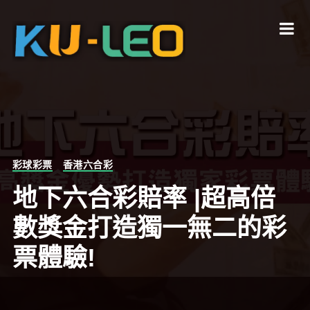
彩球彩票
香港六合彩
地下六合彩賠率 |超高倍
數獎金打造獨一無二的彩
票體驗!