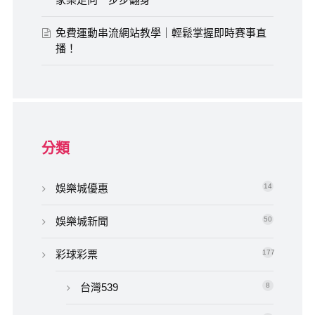
免費運動串流網站教學｜輕鬆掌握即時賽事直
播！
分類
娛樂城優惠
14
娛樂城新聞
50
彩球彩票
177
台灣539
8