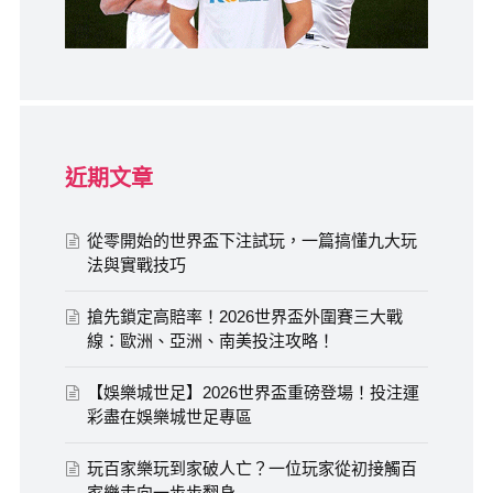
近期文章
從零開始的世界盃下注試玩，一篇搞懂九大玩
法與實戰技巧
搶先鎖定高賠率！2026世界盃外圍賽三大戰
線：歐洲、亞洲、南美投注攻略！
【娛樂城世足】2026世界盃重磅登場！投注運
彩盡在娛樂城世足專區
玩百家樂玩到家破人亡？一位玩家從初接觸百
家樂走向一步步翻身