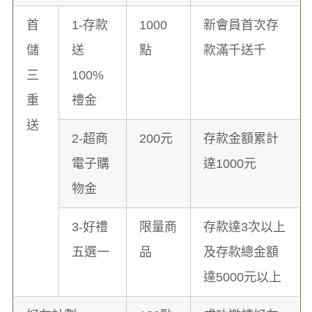
首
1-存款
1000
新會員首次存
儲
送
點
款滿千送千
三
100%
重
禮金
送
2-超商
200元
存款金額累計
電子購
達1000元
物金
3-好禮
限量商
存款達3次以上
五選一
品
及存款總金額
達5000元以上