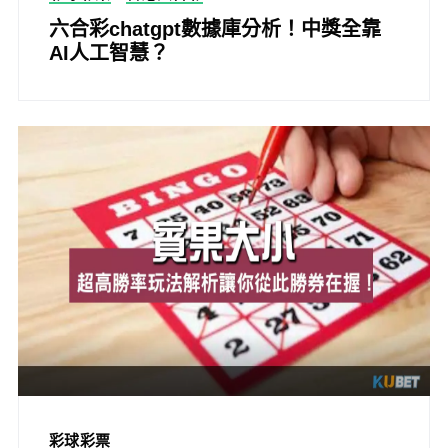
六合彩chatgpt數據庫分析！中獎全靠
AI人工智慧？
彩球彩票