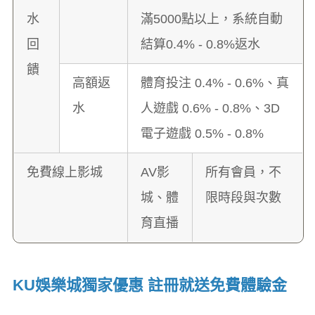
水
滿5000點以上，系統自動
回
結算0.4% - 0.8%返水
饋
高額返
體育投注 0.4% - 0.6%、真
水
人遊戲 0.6% - 0.8%、3D
電子遊戲 0.5% - 0.8%
免費線上影城
AV影
所有會員，不
城、體
限時段與次數
育直播
KU娛樂城獨家優惠 註冊就送免費體驗金