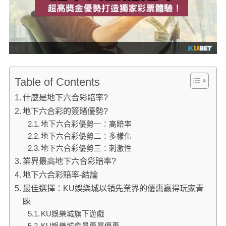
Table of Contents
什麼是地下六合彩賠率?
地下六合彩的簽賭優勢?
地下六合彩優勢一：高賠率
地下六合彩優勢二：多樣化
地下六合彩優勢三：刺激性
業界最高地下六合彩賠率?
地下六合彩賠率-結論
最佳選擇：KU娛樂城以領先業界的優惠贏得玩家青
睞
KU娛樂城旗下遊戲