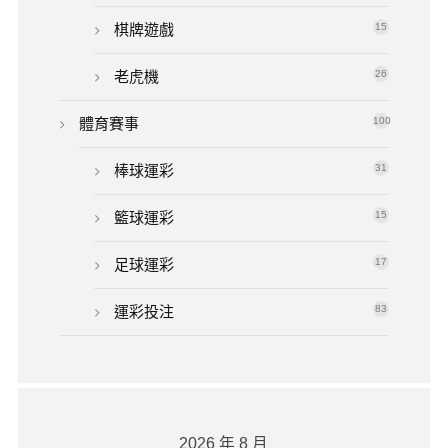
棋牌遊戲
15
老虎機
26
體育賽事
100
棒球運彩
31
籃球運彩
15
足球運彩
17
運彩投注
83
2026 年 8 月