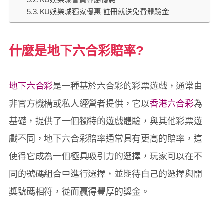
KU娛樂城會員專屬優惠
KU娛樂城獨家優惠 註冊就送免費體驗金
什麼是地下六合彩賠率?
地下六合彩
是一種基於六合彩的彩票遊戲，通常由
非官方機構或私人經營者提供，它以
香港六合彩
為
基礎，提供了一個獨特的遊戲體驗，與其他彩票遊
戲不同，地下六合彩賠率通常具有更高的賠率，這
使得它成為一個極具吸引力的選擇，玩家可以在不
同的號碼組合中進行選擇，並期待自己的選擇與開
獎號碼相符，從而贏得豐厚的獎金。