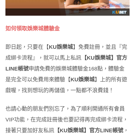
如何領取娛樂城體驗金
即日起，只要在【
KU娛樂城
】免費註冊，並且『完
成綁卡流程』，就可以馬上私訊
【KU娛樂城】官方
LINE帳號
申請免費的娛樂城體驗金168點，體驗金
是完全可以免費用來體驗【
KU娛樂城
】上的所有遊
戲喔，找到想玩的再儲值，一點都不浪費錢！
也請心動的朋友們別忘了，為了順利開通所有會員
VIP功能，在完成註冊後也要記得再完成綁卡流程，
接著只要加好友私訊
【KU娛樂城】官方LINE帳號
，