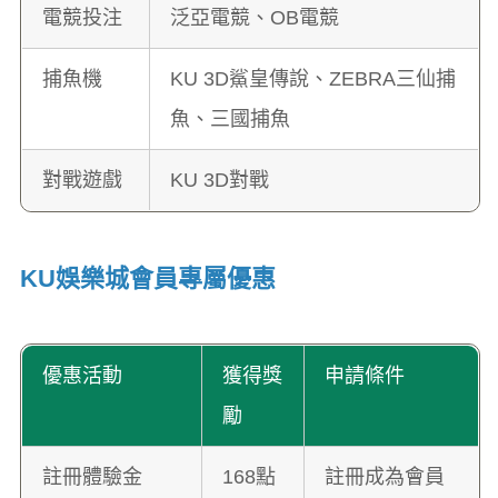
電競投注
泛亞電競、OB電競
捕魚機
KU 3D鯊皇傳說、ZEBRA三仙捕
魚、三國捕魚
對戰遊戲
KU 3D對戰
KU娛樂城會員專屬優惠
優惠活動
獲得獎
申請條件
勵
註冊體驗金
168點
註冊成為會員