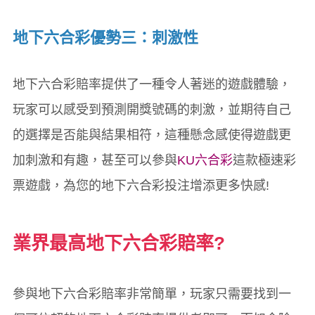
地下六合彩優勢三：刺激性
地下六合彩賠率提供了一種令人著迷的遊戲體驗，
玩家可以感受到預測開獎號碼的刺激，並期待自己
的選擇是否能與結果相符，這種懸念感使得遊戲更
加刺激和有趣，甚至可以參與
KU六合彩
這款極速彩
票遊戲，為您的地下六合彩投注增添更多快感!
業界最高地下六合彩賠率?
參與地下六合彩賠率非常簡單，玩家只需要找到一