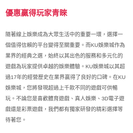
優惠贏得玩家青睞
隨著線上娛樂成為大眾生活中的重要一環，選擇一
個值得信賴的平台變得至關重要。而KU娛樂城作為
業界的經典之選，始終以其出色的服務和多元化的
遊戲為玩家提供卓越的娛樂體驗。KU娛樂城以其超
過17年的經營歷史在業界贏得了良好的口碑。在KU
娛樂城，您將發現超過上千款不同的遊戲可供暢
玩。不論您是喜歡體育遊戲、真人娛樂、3D電子遊
戲還是彩票遊戲，我們都有獨家研發的精彩選擇等
待著您。