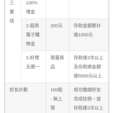
三
100%
重
禮金
送
2-超商
200元
存款金額累計
電子購
達1000元
物金
3-好禮
限量商
存款達3次以上
五選一
品
及存款總金額
達5000元以上
好友計劃
100點
成功邀請好友
- 無上
完成註冊，並
限
存款達3次以上