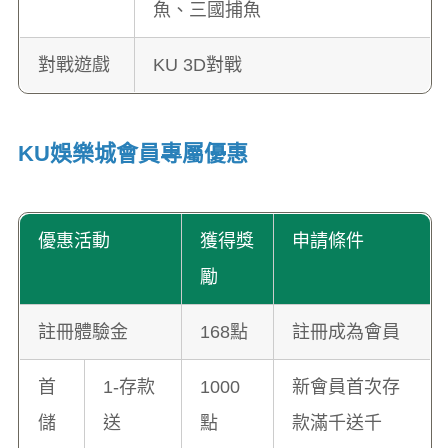
魚、三國捕魚
對戰遊戲
KU 3D對戰
KU娛樂城會員專屬優惠
優惠活動
獲得獎
申請條件
勵
註冊體驗金
168點
註冊成為會員
首
1-存款
1000
新會員首次存
儲
送
點
款滿千送千