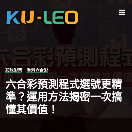
彩球彩票
香港六合彩
六合彩預測程式選號更精
準？運用方法揭密一次搞
懂其價值！