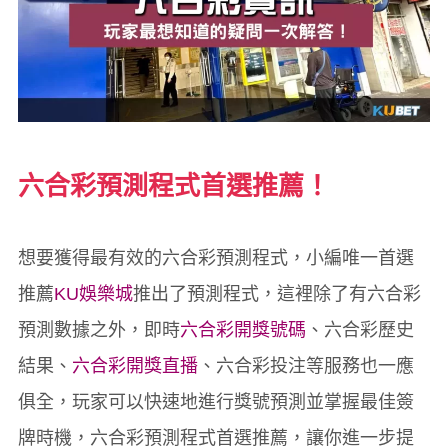
六合彩預測程式首選推薦！
想要獲得最有效的六合彩預測程式，小編唯一首選
推薦
KU娛樂城
推出了預測程式，這裡除了有六合彩
預測數據之外，即時
六合彩開獎號碼
、六合彩歷史
結果、
六合彩開獎直播
、六合彩投注等服務也一應
俱全，玩家可以快速地進行獎號預測並掌握最佳簽
牌時機，六合彩預測程式首選推薦，讓你進一步提