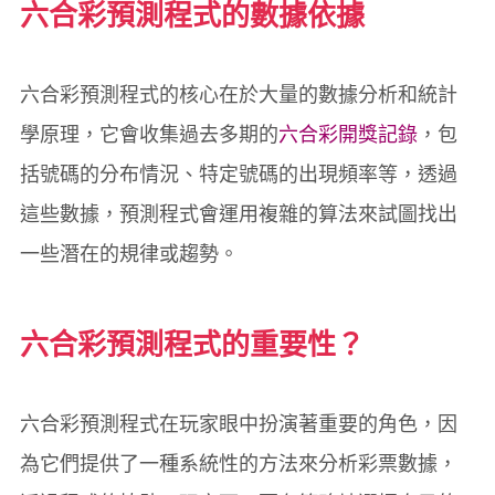
六合彩預測程式的數據依據
六合彩預測程式的核心在於大量的數據分析和統計
學原理，它會收集過去多期的
六合彩開獎記錄
，包
括號碼的分布情況、特定號碼的出現頻率等，透過
這些數據，預測程式會運用複雜的算法來試圖找出
一些潛在的規律或趨勢。
六合彩預測程式的重要性？
六合彩預測程式在玩家眼中扮演著重要的角色，因
為它們提供了一種系統性的方法來分析彩票數據，