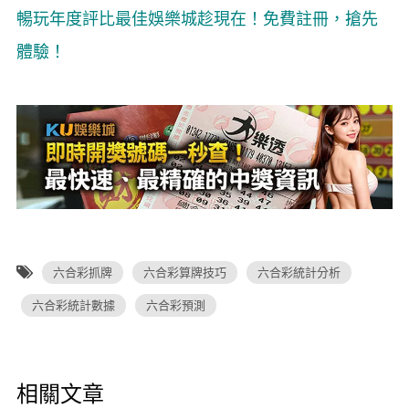
暢玩年度評比最佳娛樂城趁現在！
免費註冊
，搶先
體驗！
六合彩抓牌
六合彩算牌技巧
六合彩統計分析
六合彩統計數據
六合彩預測
相關文章