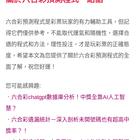
六合彩預測程式是彩票玩家的有力輔助工具，但記
得它們僅供參考，不能取代運氣和隨機性，選擇合
適的程式和方法，理性投注，才是玩彩票的正確態
度，希望本文為您提供了關於六合彩預測程式的全
面了解，祝您好運！
您可能感興趣:
．
六合彩chatgpt數據庫分析！中獎全靠AI人工智
慧？
．
六合彩遺漏統計－深入剖析未開號碼也有超高中
獎率？！