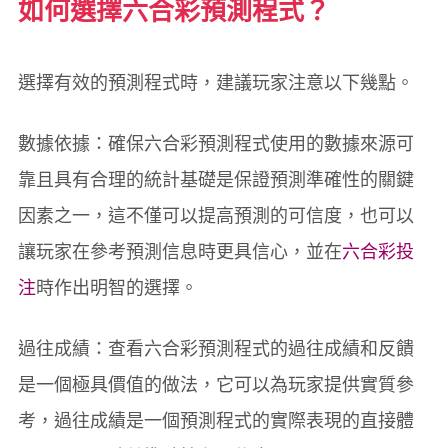
如何選擇六合彩預測程式？
選擇有效的預測程式時，建議玩家注意以下幾點。
數據依據：確保六合彩預測程式使用的數據來源可
靠且具有合理的統計基礎是保證預測準確性的關鍵
因素之一，這不僅可以提高預測的可信度，也可以
讓玩家在參考預測信息時更具信心，並在
六合彩投
注
時作出明智的選擇。
過往成績：查看六合彩預測程式的過往成績和反饋
是一個極具價值的做法，它可以為玩家提供實質參
考，過往成績是一個預測程式的實際表現的直接體