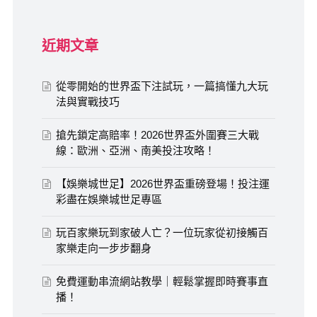
近期文章
從零開始的世界盃下注試玩，一篇搞懂九大玩
法與實戰技巧
搶先鎖定高賠率！2026世界盃外圍賽三大戰
線：歐洲、亞洲、南美投注攻略！
【娛樂城世足】2026世界盃重磅登場！投注運
彩盡在娛樂城世足專區
玩百家樂玩到家破人亡？一位玩家從初接觸百
家樂走向一步步翻身
免費運動串流網站教學｜輕鬆掌握即時賽事直
播！