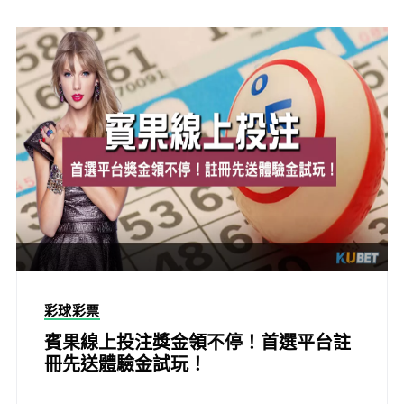
彩球彩票
賓果線上投注獎金領不停！首選平台註
冊先送體驗金試玩！