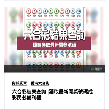
彩球彩票
香港六合彩
六合彩結果查詢 |獲取最新開獎號碼成
彩民必備利器!