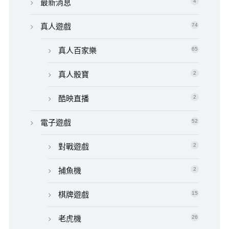
最新消息
4
真人遊戲
74
真人百家樂
65
真人骰寶
2
酷映直播
2
電子遊戲
52
對戰遊戲
2
捕魚機
2
棋牌遊戲
15
老虎機
26