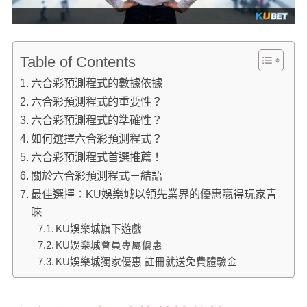
Table of Contents
六合彩預測程式的數據依據
六合彩預測程式的重要性？
六合彩預測程式的準確性？
如何選擇六合彩預測程式？
六合彩預測程式首選推薦！
關於六合彩預測程式－結語
最佳選擇：KU娛樂城以領先業界的優惠贏得玩家青
睞
KU娛樂城旗下遊戲
KU娛樂城會員專屬優惠
KU娛樂城獨家優惠 註冊就送免費體驗金