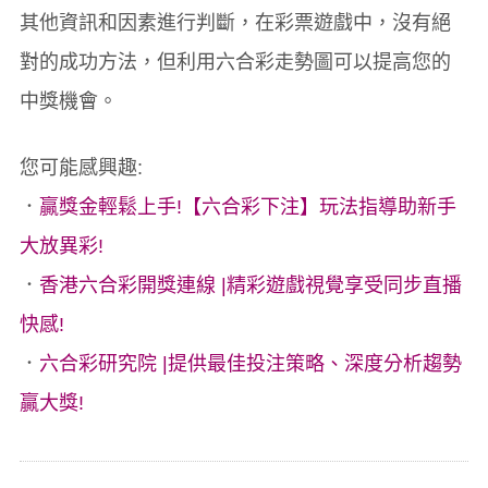
其他資訊和因素進行判斷，在彩票遊戲中，沒有絕
對的成功方法，但利用六合彩走勢圖可以提高您的
中獎機會。
您可能感興趣:
．
贏獎金輕鬆上手!【六合彩下注】玩法指導助新手
大放異彩!
．
香港六合彩開獎連線 |精彩遊戲視覺享受同步直播
快感!
．
六合彩研究院 |提供最佳投注策略、深度分析趨勢
贏大獎!