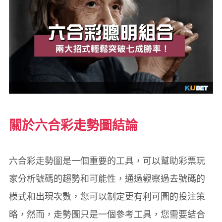
關於六合彩走勢圖結論
六合彩走勢圖是一個重要的工具，可以幫助彩票玩
家分析號碼的趨勢和可能性，通過觀察過去號碼的
模式和出現次數，您可以制定更有利可圖的投注策
略，然而，走勢圖只是一個參考工具，您需要結合