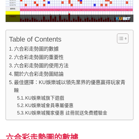
Table of Contents
六合彩走勢圖的數據
六合彩走勢圖的重要性
六合彩走勢圖的使用方法
關於六合彩走勢圖結論
最佳選擇：KU娛樂城以領先業界的優惠贏得玩家青
睞
KU娛樂城旗下遊戲
KU娛樂城會員專屬優惠
KU娛樂城獨家優惠 註冊就送免費體驗金
六合彩走勢圖的數據