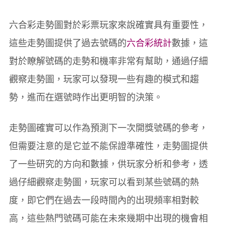
六合彩走勢圖對於彩票玩家來說確實具有重要性，
這些走勢圖提供了過去號碼的
六合彩統計
數據，這
對於瞭解號碼的走勢和機率非常有幫助，通過仔細
觀察走勢圖，玩家可以發現一些有趣的模式和趨
勢，進而在選號時作出更明智的決策。
走勢圖確實可以作為預測下一次開獎號碼的參考，
但需要注意的是它並不能保證準確性，走勢圖提供
了一些研究的方向和數據，供玩家分析和參考，透
過仔細觀察走勢圖，玩家可以看到某些號碼的熱
度，即它們在過去一段時間內的出現頻率相對較
高，這些熱門號碼可能在未來幾期中出現的機會相