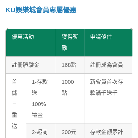
KU娛樂城會員專屬優惠
優惠活動
獲得獎
申請條件
勵
註冊體驗金
168點
註冊成為會員
首
1-存款
1000
新會員首次存
儲
送
點
款滿千送千
三
100%
重
禮金
送
2-超商
200元
存款金額累計