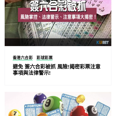
香港六合彩
彩球彩票
避免 簽六合彩被抓 風險!揭密彩票注意
事項與法律警示!