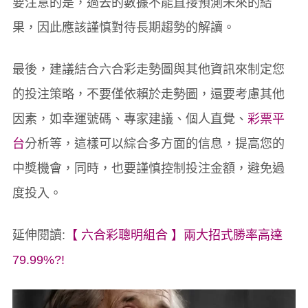
要注意的是，過去的數據不能直接預測未來的結
果，因此應該謹慎對待長期趨勢的解讀。
最後，建議結合六合彩走勢圖與其他資訊來制定您
的投注策略，不要僅依賴於走勢圖，還要考慮其他
因素，如幸運號碼、專家建議、個人直覺、
彩票平
台
分析等，這樣可以綜合多方面的信息，提高您的
中獎機會，同時，也要謹慎控制投注金額，避免過
度投入。
延伸閱讀:
【 六合彩聰明組合 】兩大招式勝率高達
79.99%?!