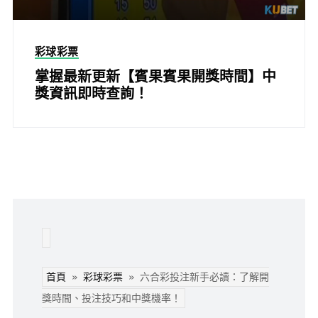
彩球彩票
掌握最新更新【賓果賓果開獎時間】中
獎資訊即時查詢！
首頁
»
彩球彩票
»
六合彩投注新手必讀：了解開
獎時間、投注技巧和中獎機率！