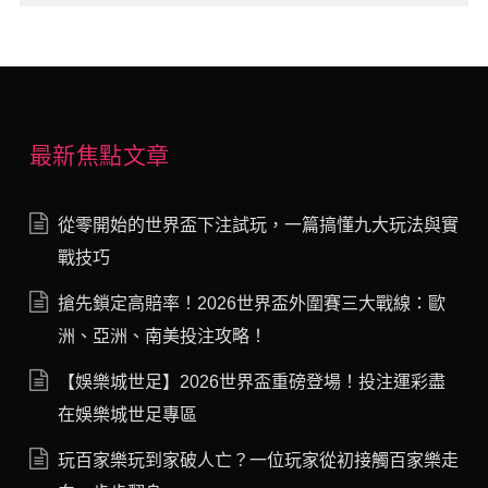
最新焦點文章
從零開始的世界盃下注試玩，一篇搞懂九大玩法與實
戰技巧
搶先鎖定高賠率！2026世界盃外圍賽三大戰線：歐
洲、亞洲、南美投注攻略！
【娛樂城世足】2026世界盃重磅登場！投注運彩盡
在娛樂城世足專區
玩百家樂玩到家破人亡？一位玩家從初接觸百家樂走