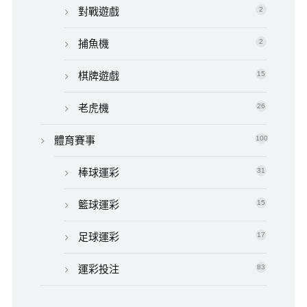
對戰遊戲
2
捕魚機
2
棋牌遊戲
15
老虎機
26
體育賽事
100
棒球運彩
31
籃球運彩
15
足球運彩
17
運彩投注
83