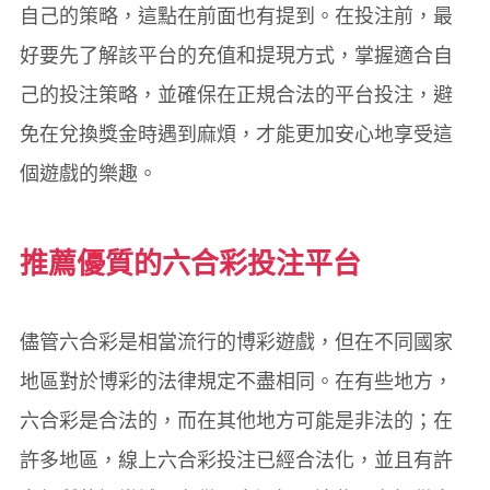
自己的策略，這點在前面也有提到。在投注前，最
好要先了解該平台的充值和提現方式，掌握適合自
己的投注策略，並確保在正規合法的平台投注，避
免在兌換獎金時遇到麻煩，才能更加安心地享受這
個遊戲的樂趣。
推薦優質的六合彩投注平台
儘管六合彩是相當流行的博彩遊戲，但在不同國家
地區對於博彩的法律規定不盡相同。在有些地方，
六合彩是合法的，而在其他地方可能是非法的；在
許多地區，線上六合彩投注已經合法化，並且有許