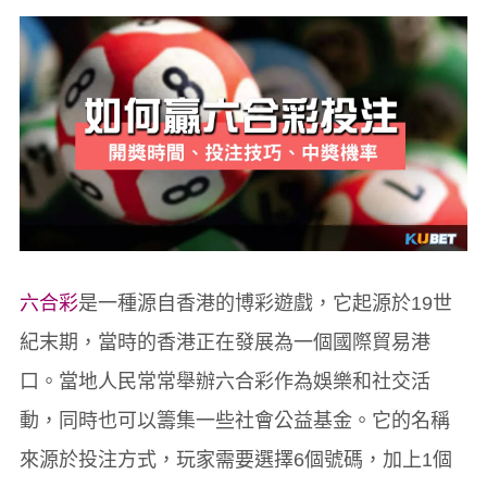
六合彩
是一種源自香港的博彩遊戲，它起源於19世
紀末期，當時的香港正在發展為一個國際貿易港
口。當地人民常常舉辦六合彩作為娛樂和社交活
動，同時也可以籌集一些社會公益基金。它的名稱
來源於投注方式，玩家需要選擇6個號碼，加上1個