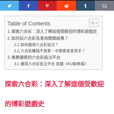
Table of Contents
探索六合彩：深入了解這個受歡迎的博彩遊戲史
如何玩六合彩及查詢開獎結果？
如何贏得六合彩投注？
六合彩賺錢不是夢，中獎獎金拿到手！
推薦優質的六合彩投注平台
優質六合彩投注平台 首選《KU娛樂城》
探索六合彩：深入了解這個受歡迎
的博彩遊戲史