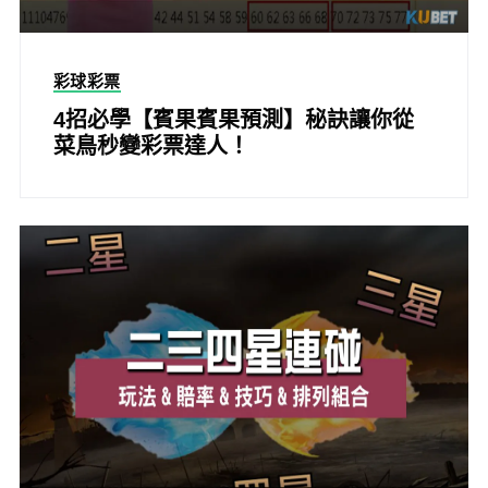
彩球彩票
4招必學【賓果賓果預測】秘訣讓你從
菜鳥秒變彩票達人！