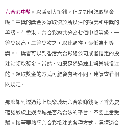
六合彩中獎
可以賺到大筆錢，但是如何領取獎金
呢？中獎的獎金多寡取決於所投注的額度和中獎的
等級。在香港，六合彩總共分為七個中獎等級，一
等獎最高，二等獎次之，以此類推，最低為七等
獎。中獎者可以到香港六合彩總公司或者指定的投
注站領取獎金。當然，如果是透過線上娛樂城投注
的，領取獎金的方式可能會有所不同，建議查看相
關規定。
那麼如何透過線上娛樂城玩六合彩賺錢呢？首先要
確認該線上娛樂城是否為合法的平台，不要上當受
騙。接著要熟悉六合彩投注的各種方式，選擇適合