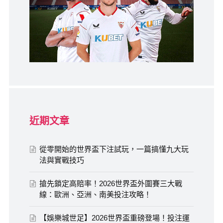
近期文章
從零開始的世界盃下注試玩，一篇搞懂九大玩
法與實戰技巧
搶先鎖定高賠率！2026世界盃外圍賽三大戰
線：歐洲、亞洲、南美投注攻略！
【娛樂城世足】2026世界盃重磅登場！投注運