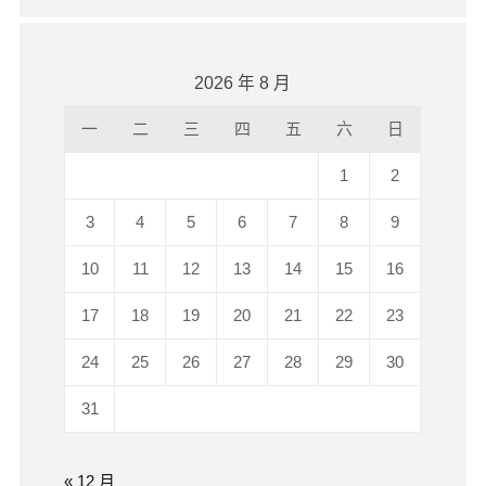
2026 年 8 月
一
二
三
四
五
六
日
1
2
3
4
5
6
7
8
9
10
11
12
13
14
15
16
17
18
19
20
21
22
23
24
25
26
27
28
29
30
31
« 12 月