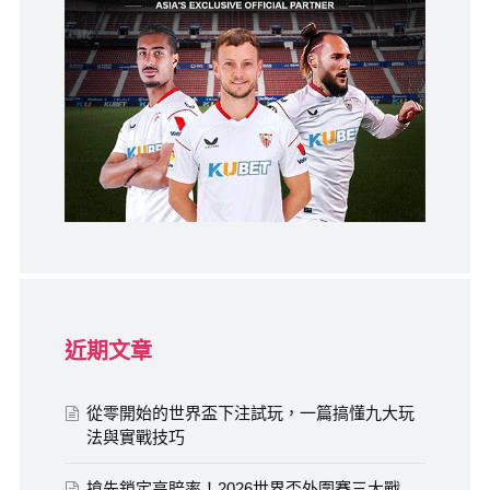
近期文章
從零開始的世界盃下注試玩，一篇搞懂九大玩
法與實戰技巧
搶先鎖定高賠率！2026世界盃外圍賽三大戰