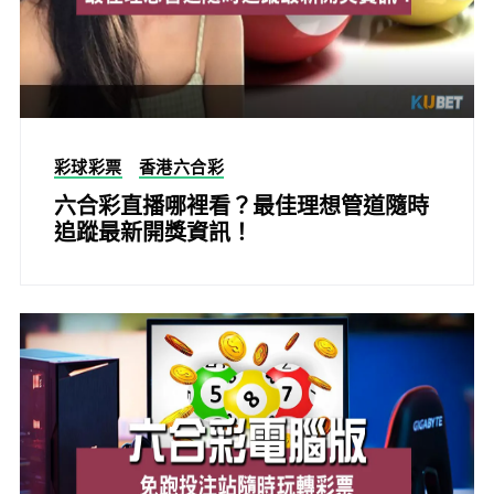
彩球彩票
香港六合彩
六合彩直播哪裡看？最佳理想管道隨時
追蹤最新開獎資訊！