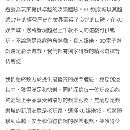
遊戲為玩家提供卓越的娛樂體驗。KU娛樂城以其超
過17年的經營歷史在業界贏得了良好的口碑。在KU
娛樂城，您將發現超過上千款不同的遊戲可供暢
玩。不論您是喜歡體育遊戲、真人娛樂、3D電子遊
戲還是彩票遊戲，我們都有獨家研發的精彩選擇等
待著您。
我們始終致力於提供最優質的娛樂體驗，讓您沉浸
其中，獲得滿足和快樂。同時深信每一位玩家都能
夠輕鬆上手並享受到最好的娛樂服務。無論您是娛
樂城的新朋友還是老玩家，選擇KU娛樂城，您將體
驗到卓越、安全和值得信賴的娛樂服務，並獲得令