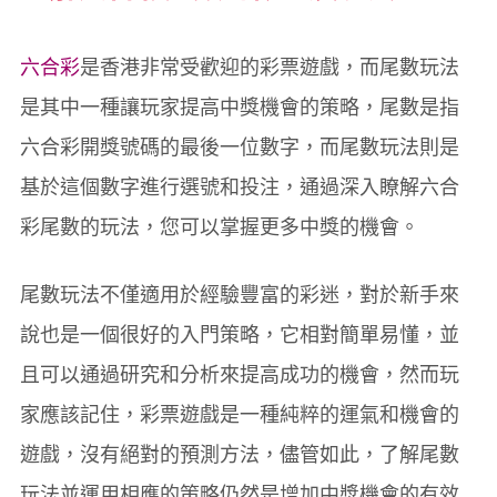
六合彩
是香港非常受歡迎的彩票遊戲，而尾數玩法
是其中一種讓玩家提高中獎機會的策略，尾數是指
六合彩開獎號碼的最後一位數字，而尾數玩法則是
基於這個數字進行選號和投注，通過深入瞭解六合
彩尾數的玩法，您可以掌握更多中獎的機會。
尾數玩法不僅適用於經驗豐富的彩迷，對於新手來
說也是一個很好的入門策略，它相對簡單易懂，並
且可以通過研究和分析來提高成功的機會，然而玩
家應該記住，彩票遊戲是一種純粹的運氣和機會的
遊戲，沒有絕對的預測方法，儘管如此，了解尾數
玩法並運用相應的策略仍然是增加中獎機會的有效