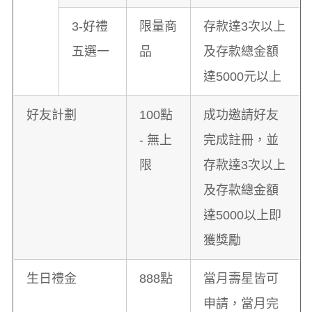
3-好禮
限量商
存款達3次以上
五選一
品
及存款總金額
達5000元以上
好友計劃
100點
成功邀請好友
- 無上
完成註冊，並
限
存款達3次以上
及存款總金額
達5000以上即
獲獎勵
生日禮金
888點
當月壽星皆可
申請，當月完