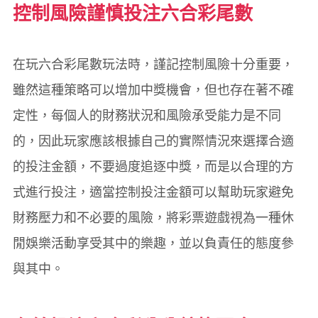
控制風險謹慎投注六合彩尾數
在玩六合彩尾數玩法時，謹記控制風險十分重要，
雖然這種策略可以增加中獎機會，但也存在著不確
定性，每個人的財務狀況和風險承受能力是不同
的，因此玩家應該根據自己的實際情況來選擇合適
的投注金額，不要過度追逐中獎，而是以合理的方
式進行投注，適當控制投注金額可以幫助玩家避免
財務壓力和不必要的風險，將彩票遊戲視為一種休
閒娛樂活動享受其中的樂趣，並以負責任的態度參
與其中。