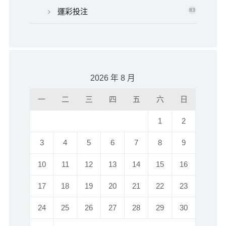
運彩投注
83
2026 年 8 月
一
二
三
四
五
六
日
1
2
3
4
5
6
7
8
9
10
11
12
13
14
15
16
17
18
19
20
21
22
23
24
25
26
27
28
29
30