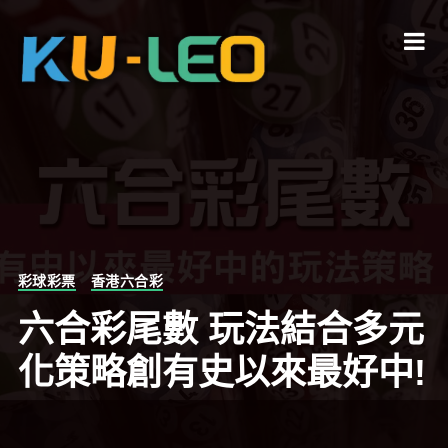
彩球彩票
香港六合彩
六合彩尾數 玩法結合多元
化策略創有史以來最好中!