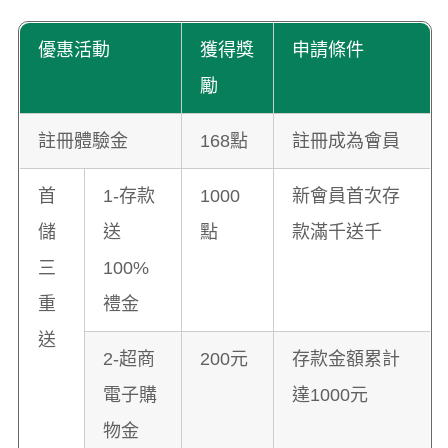
優惠活動
獲得獎
申請條件
勵
註冊體驗金
168點
註冊成為會員
首
1-存款
1000
新會員首次存
儲
送
點
款滿千送千
三
100%
重
禮金
送
2-超商
200元
存款金額累計
電子購
達1000元
物金