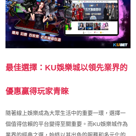
最佳選擇：KU娛樂城以領先業界的
優惠贏得玩家青睞
隨著線上娛樂成為大眾生活中的重要一環，選擇一
個值得信賴的平台變得至關重要。而KU娛樂城作為
業界的經典之選，始終以其出色的服務和多元化的