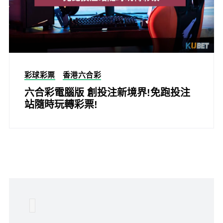
彩球彩票
香港六合彩
六合彩電腦版 創投注新境界!免跑投注
站隨時玩轉彩票!