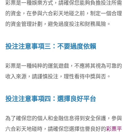
彩票是一種娛樂方式，請確保您能夠負擔投注所需
的資金，在參與六合彩天地碰之前，制定一個合理
的資金管理計劃，避免過度投注和財務風險。
投注注意事項三：不要過度依賴
彩票是一種純粹的運氣遊戲，不應將其視為可靠的
收入來源，請謹慎投注，理性看待中獎與否。
投注注意事項四：選擇良好平台
為了確保您的個人和金融信息得到安全保護，參與
六合彩天地碰時，請確保您選擇信譽良好的
彩票平