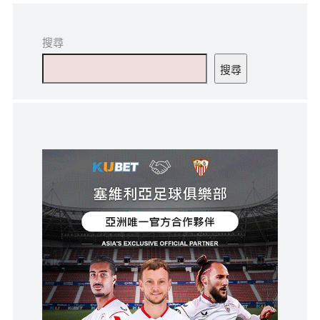
搜尋
搜尋