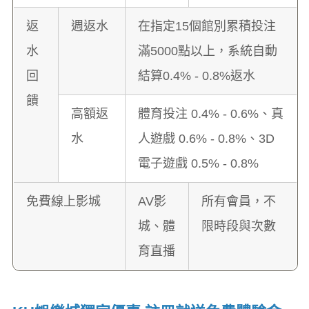
返
週返水
在指定15個館別累積投注
水
滿5000點以上，系統自動
回
結算0.4% - 0.8%返水
饋
高額返
體育投注 0.4% - 0.6%、真
水
人遊戲 0.6% - 0.8%、3D
電子遊戲 0.5% - 0.8%
免費線上影城
AV影
所有會員，不
城、體
限時段與次數
育直播