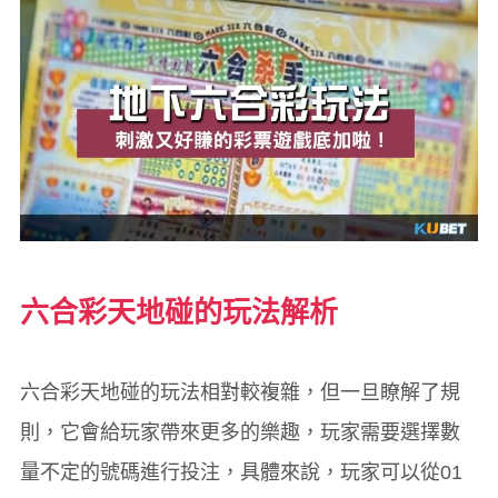
六合彩天地碰的玩法解析
六合彩天地碰的玩法相對較複雜，但一旦瞭解了規
則，它會給玩家帶來更多的樂趣，玩家需要選擇數
量不定的號碼進行投注，具體來說，玩家可以從01