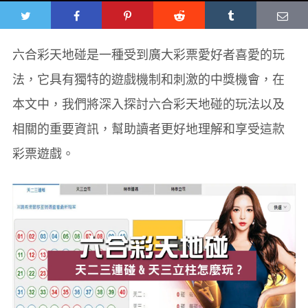
六合彩天地碰是一種受到廣大彩票愛好者喜愛的玩
法，它具有獨特的遊戲機制和刺激的中獎機會，在
本文中，我們將深入探討六合彩天地碰的玩法以及
相關的重要資訊，幫助讀者更好地理解和享受這款
彩票遊戲。