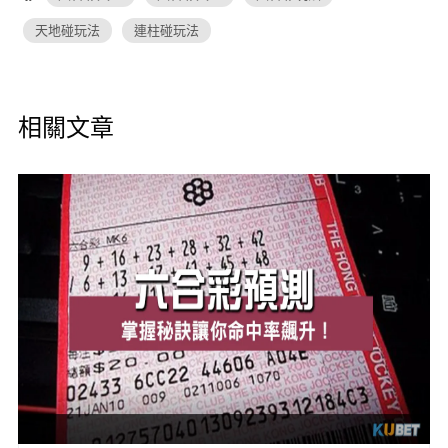
天地碰玩法
連柱碰玩法
相關文章