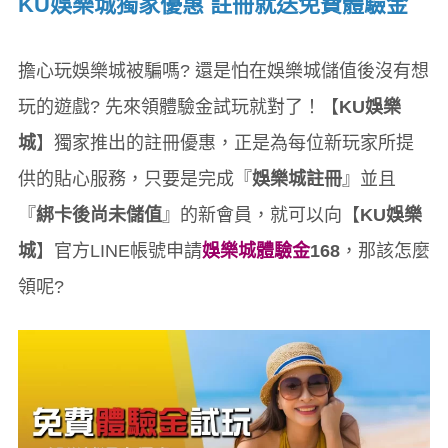
KU娛樂城獨家優惠 註冊就送免費體驗金
擔心玩娛樂城被騙嗎? 還是怕在娛樂城儲值後沒有想
玩的遊戲? 先來領體驗金試玩就對了！【
KU娛樂
城
】獨家推出的註冊優惠，正是為每位新玩家所提
供的貼心服務，只要是完成『
娛樂城註冊
』並且
『
綁卡後尚未儲值
』的新會員，就可以向【
KU娛樂
城
】官方LINE帳號申請
娛樂城體驗金
168
，那該怎麼
領呢?