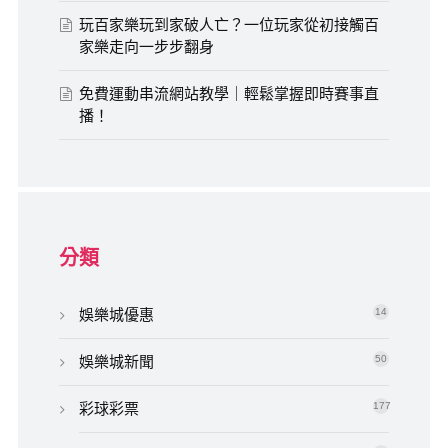
玩百家樂玩到家破人亡？一位玩家從初接觸百
家樂走向一步步翻身
免費運動串流網站教學｜輕鬆掌握即時賽事直
播！
分類
娛樂城優惠
14
娛樂城新聞
50
彩球彩票
177