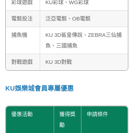
彩球遊戲
KU彩球、WG彩球
電競投注
泛亞電競、OB電競
捕魚機
KU 3D鯊皇傳說、ZEBRA三仙捕
魚、三國捕魚
對戰遊戲
KU 3D對戰
KU娛樂城會員專屬優惠
優惠活動
獲得獎
申請條件
勵