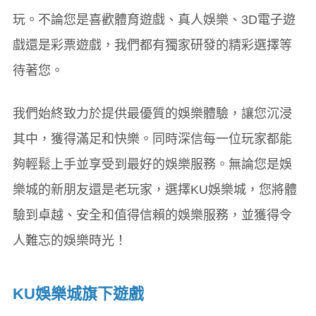
玩。不論您是喜歡體育遊戲、真人娛樂、3D電子遊
戲還是彩票遊戲，我們都有獨家研發的精彩選擇等
待著您。
我們始終致力於提供最優質的娛樂體驗，讓您沉浸
其中，獲得滿足和快樂。同時深信每一位玩家都能
夠輕鬆上手並享受到最好的娛樂服務。無論您是娛
樂城的新朋友還是老玩家，選擇KU娛樂城，您將體
驗到卓越、安全和值得信賴的娛樂服務，並獲得令
人難忘的娛樂時光！
KU娛樂城旗下遊戲