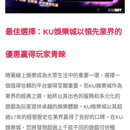
最佳選擇：KU娛樂城以領先業界的
優惠贏得玩家青睞
隨著線上娛樂成為大眾生活中的重要一環，選擇一
個值得信賴的平台變得至關重要。而KU娛樂城作為
業界的經典之選，始終以其出色的服務和多元化的
遊戲為玩家提供卓越的娛樂體驗。KU娛樂城以其超
過17年的經營歷史在業界贏得了良好的口碑。在KU
娛樂城，您將發現超過上千款不同的遊戲可供暢