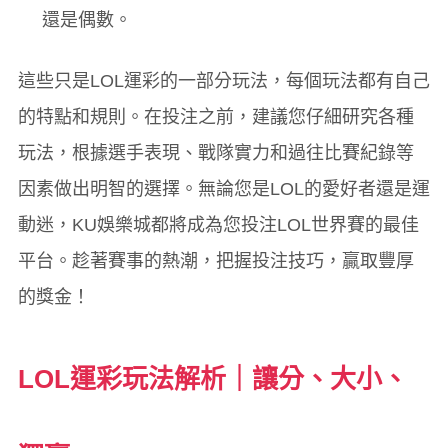
還是偶數。
這些只是LOL運彩的一部分玩法，每個玩法都有自己
的特點和規則。在投注之前，建議您仔細研究各種
玩法，根據選手表現、戰隊實力和過往比賽紀錄等
因素做出明智的選擇。
無論您是LOL的愛好者還是運
動迷，KU娛樂城都將成為您投注LOL世界賽的最佳
平台。趁著賽事的熱潮，把握投注技巧，贏取豐厚
的獎金！
LOL運彩玩法解析｜讓分、大小、