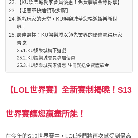
【KU娛樂城獨家會員優惠！免費體驗金等你拿】
【超簡單快速領取步驟】
遊戲玩家的天堂，KU娛樂城帶您暢遊娛樂新世
界！
最佳選擇：KU娛樂城以領先業界的優惠贏得玩家
青睞
KU娛樂城旗下遊戲
KU娛樂城會員專屬優惠
KU娛樂城獨家優惠 註冊就送免費體驗金
【LOL世界賽】全新賽制揭曉！S13
世界賽讓您贏盡所能！
在今年的S13世界賽中，LOL迷們將再次感受到最高