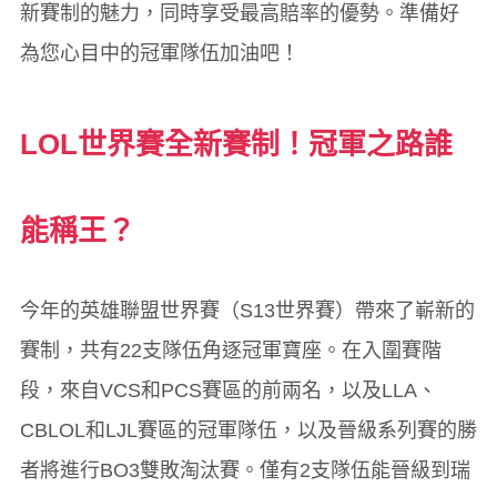
新賽制的魅力，同時享受最高賠率的優勢。準備好
為您心目中的冠軍隊伍加油吧！
LOL世界賽全新賽制！冠軍之路誰
能稱王？
今年的英雄聯盟世界賽（S13世界賽）帶來了嶄新的
賽制，共有22支隊伍角逐冠軍寶座。在入圍賽階
段，來自VCS和PCS賽區的前兩名，以及LLA、
CBLOL和LJL賽區的冠軍隊伍，以及晉級系列賽的勝
者將進行BO3雙敗淘汰賽。僅有2支隊伍能晉級到瑞