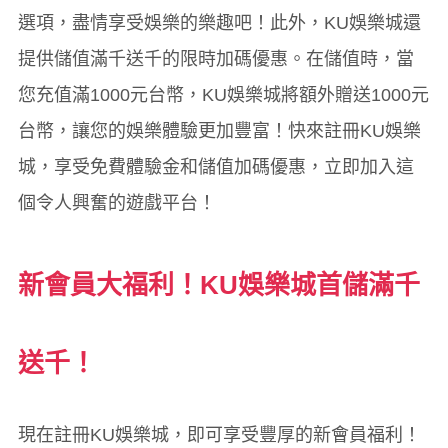
選項，盡情享受娛樂的樂趣吧！
此外，KU娛樂城還
提供儲值滿千送千的限時加碼優惠。在儲值時，當
您充值滿1000元台幣，KU娛樂城將額外贈送1000元
台幣，讓您的娛樂體驗更加豐富！
快來註冊KU娛樂
城，享受免費體驗金和儲值加碼優惠，立即加入這
個令人興奮的遊戲平台！
新會員大福利！KU娛樂城首儲滿千
送千！
現在註冊KU娛樂城，即可享受豐厚的新會員福利！