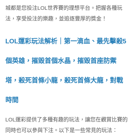
城都是您投注LOL世界賽的理想平台。把握各種玩
法，享受投注的樂趣，並追逐豐厚的獎金！
LOL運彩玩法解析｜第一滴血、最先擊殺5
個英雄，摧毀首個水晶，摧毀首座防禦
塔，殺死首條小龍，殺死首條大龍，對戰
時間
LOL運彩提供了多種有趣的玩法，讓您在觀賞比賽的
同時也可以參與下注。以下是一些常見的玩法：