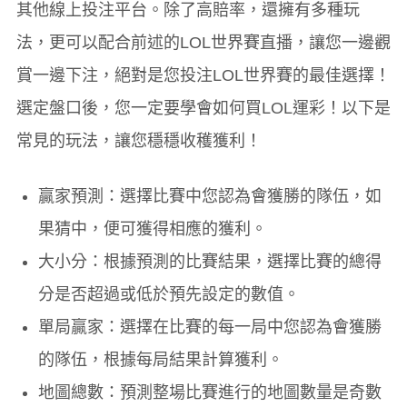
其他線上投注平台。除了高賠率，還擁有多種玩
法，更可以配合前述的LOL世界賽直播，讓您一邊觀
賞一邊下注，絕對是您投注LOL世界賽的最佳選擇！
選定盤口後，您一定要學會如何買LOL運彩！以下是
常見的玩法，讓您穩穩收穫獲利！
贏家預測：選擇比賽中您認為會獲勝的隊伍，如
果猜中，便可獲得相應的獲利。
大小分：根據預測的比賽結果，選擇比賽的總得
分是否超過或低於預先設定的數值。
單局贏家：選擇在比賽的每一局中您認為會獲勝
的隊伍，根據每局結果計算獲利。
地圖總數：預測整場比賽進行的地圖數量是奇數