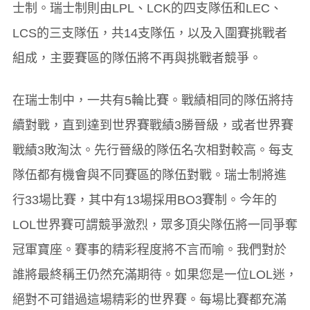
士制。瑞士制則由LPL、LCK的四支隊伍和LEC、
LCS的三支隊伍，共14支隊伍，以及入圍賽挑戰者
組成，主要賽區的隊伍將不再與挑戰者競爭。
在瑞士制中，一共有5輪比賽。戰績相同的隊伍將持
續對戰，直到達到世界賽戰績3勝晉級，或者世界賽
戰績3敗淘汰。先行晉級的隊伍名次相對較高。每支
隊伍都有機會與不同賽區的隊伍對戰。瑞士制將進
行33場比賽，其中有13場採用BO3賽制。
今年的
LOL世界賽可謂競爭激烈，眾多頂尖隊伍將一同爭奪
冠軍寶座。賽事的精彩程度將不言而喻。我們對於
誰將最終稱王仍然充滿期待。
如果您是一位LOL迷，
絕對不可錯過這場精彩的世界賽。每場比賽都充滿