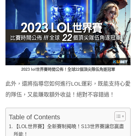
2023 lol世界賽時間公佈！全球22個頂尖隊伍角逐冠軍
此外，還將指導您如何進行LOL運彩，既能支持心愛
的隊伍，又能賺取額外收益！絕對不容錯過！
Table of Contents
【LOL世界賽】全新賽制揭曉！S13世界賽讓您贏盡
所能！