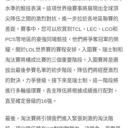
水準的競技表演。這項世界級賽事將展現出全球頂
尖隊伍之間的激烈對抗，進一步拉近各地區聯賽的
差距。賽事中，您可以欣賞到TCL、LEC、LCO和
PCS等地區的豪強同場競技，他們將爭奪冠軍的榮
耀。
關於LOL世界賽的賽程安排，入圍賽、瑞士制和
淘汰賽將構成比賽的三個重要階段。入圍賽將是選
拔出最後參賽名單的初步階段，隊伍們將經歷激烈
的對決，力爭晉級。接下來是瑞士制，這一階段將
進行多輪循環賽，各支隊伍將根據成績進行配對，
直至確定晉級的16強。
最後，淘汰賽將引領我們進入緊張刺激的淘汰階