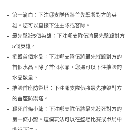
第一滴血：下注哪支隊伍將首先擊殺對方的英
雄。您可以直接下注主隊或客隊。
最先擊殺5個英雄：下注哪支隊伍將最先擊殺對方
5個英雄。
摧毀首個水晶：下注哪支隊伍將最先摧毀對方的
首個水晶。除了首個水晶，您還可以下注摧毀的
水晶數量。
摧毀首座防禦塔：下注哪支隊伍將最先摧毀對方
的首座防禦塔。
殺死首條小龍：下注哪支隊伍將最先殺死對方的
第一條小龍。這個玩法可以在整場比賽或單局中