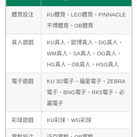
體育投注
KU體育、LEO體育、PINNACLE
平博體育、OB體育
真人遊戲
KU真人、歐博真人、DG真人、
WM真人、SA真人、OG真人、
HG真人、OB真人、HSG真人
電子遊戲
KU 3D電子、福星電子、ZEBRA
電子、BNG電子、RK5電子、必
贏電子
彩球遊戲
KU彩球、WG彩球