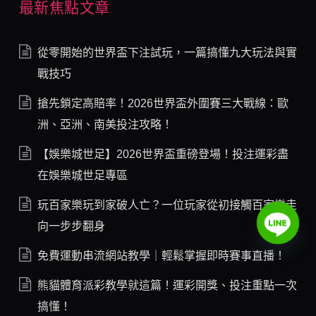
最新焦點文章
從零開始的世界盃下注試玩，一篇搞懂九大玩法與實
戰技巧
搶先鎖定高賠率！2026世界盃外圍賽三大戰線：歐
洲、亞洲、南美投注攻略！
【娛樂城世足】2026世界盃重磅登場！投注運彩盡
在娛樂城世足專區
玩百家樂玩到家破人亡？一位玩家從初接觸百家樂走
向一步步翻身
免費運動串流網站教學｜輕鬆掌握即時賽事直播！
熊貓體育派彩教學就這篇！運彩開獎、投注重點一次
搞懂！