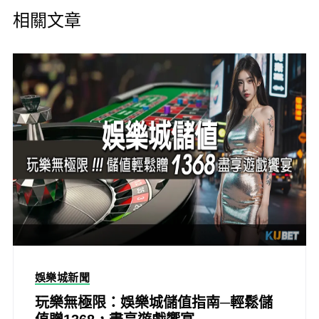
相關文章
娛樂城新聞
玩樂無極限：娛樂城儲值指南─輕鬆儲