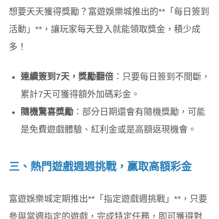
想要天天獲得獎勵？富遊娛樂城推出的**「每日簽到
活動」**，讓玩家每天登入就能領取獎金，積少成
多！
連續簽到7天，獎勵翻倍
：只要每日簽到不間斷，
累計7天可獲得額外加碼彩金。
隨機驚喜獎勵
：部分日期還會有隨機獎勵，可能
是免費遊戲體驗、紅利金或是高額返現機會。
三、熱門遊戲週週挑戰，贏取高額彩金
富遊娛樂城定期推出**「指定遊戲週挑戰」**，只要
參與當週指定的遊戲，完成特定任務，即可獲得對