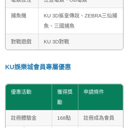
電競投注
泛亞電競、OB電競
捕魚機
KU 3D鯊皇傳說、ZEBRA三仙捕
魚、三國捕魚
對戰遊戲
KU 3D對戰
KU娛樂城會員專屬優惠
優惠活動
獲得獎
申請條件
勵
註冊體驗金
168點
註冊成為會員