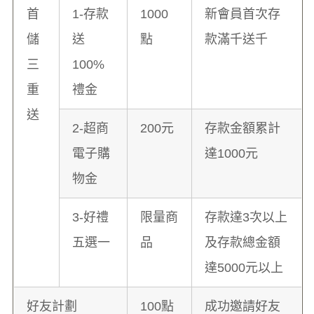
首
1-存款
1000
新會員首次存
儲
送
點
款滿千送千
三
100%
重
禮金
送
2-超商
200元
存款金額累計
電子購
達1000元
物金
3-好禮
限量商
存款達3次以上
五選一
品
及存款總金額
達5000元以上
好友計劃
100點
成功邀請好友