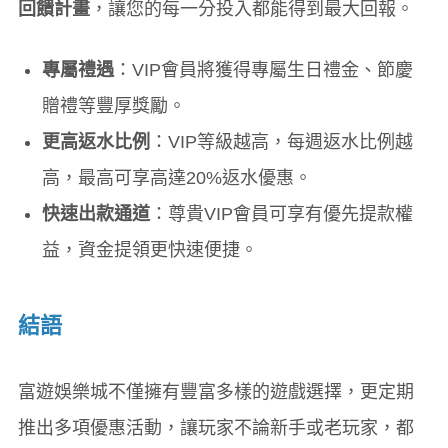
回饋計畫
，讓您的每一分投入都能得到最大回報。
專屬禮遇
：VIP會員將獲得專屬生日禮金、節慶
贈禮等豐厚獎勵。
更高返水比例
：VIP等級越高，每週返水比例越
高，最高可享高達20%返水優惠。
快速出款通道
：尊貴VIP會員可享有優先提款權
益，資金提領更快速便捷。
結語
富遊娛樂城不僅擁有豐富多樣的遊戲選擇，更定期
推出多項優惠活動，讓玩家不論新手或老玩家，都