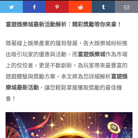
富遊娛樂城最新活動解析：精彩獎勵等你來拿！
隨著線上娛樂產業的蓬勃發展，各大娛樂城紛紛推
出吸引玩家的優惠與活動，而
富遊娛樂城
作為市場
上的佼佼者，更是不斷創新，為玩家帶來最豐富的
遊戲體驗與獎勵方案。本文將為您詳細解析
富遊娛
樂城最新活動
，讓您輕鬆掌握獲取獎勵的最佳機
會！