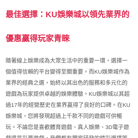
最佳選擇：KU娛樂城以領先業界的
優惠贏得玩家青睞
隨著線上娛樂成為大眾生活中的重要一環，選擇一
個值得信賴的平台變得至關重要。而KU娛樂城作為
業界的經典之選，始終以其出色的服務和多元化的
遊戲為玩家提供卓越的娛樂體驗。KU娛樂城以其超
過17年的經營歷史在業界贏得了良好的口碑。在KU
娛樂城，您將發現超過上千款不同的遊戲可供暢
玩。不論您是喜歡體育遊戲、真人娛樂、3D電子遊