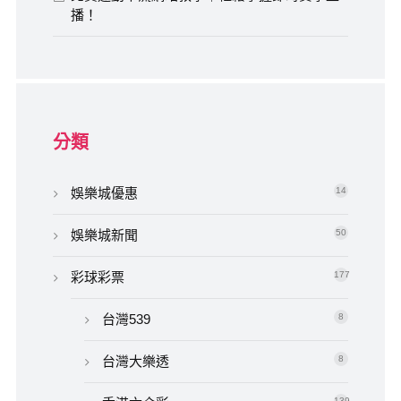
播！
分類
娛樂城優惠
14
娛樂城新聞
50
彩球彩票
177
台灣539
8
台灣大樂透
8
139