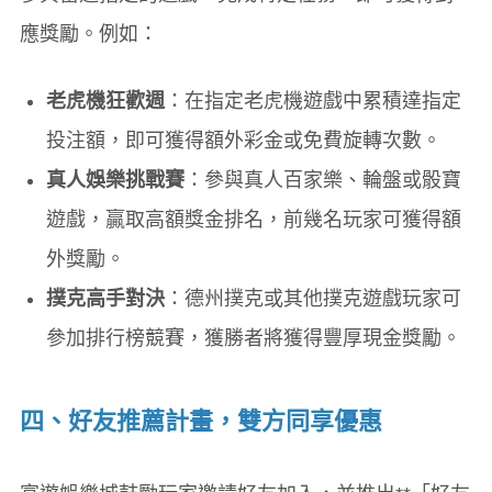
應獎勵。例如：
老虎機狂歡週
：在指定老虎機遊戲中累積達指定
投注額，即可獲得額外彩金或免費旋轉次數。
真人娛樂挑戰賽
：參與真人百家樂、輪盤或骰寶
遊戲，贏取高額獎金排名，前幾名玩家可獲得額
外獎勵。
撲克高手對決
：德州撲克或其他撲克遊戲玩家可
參加排行榜競賽，獲勝者將獲得豐厚現金獎勵。
四、好友推薦計畫，雙方同享優惠