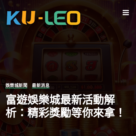
娛樂城新聞
最新消息
富遊娛樂城最新活動解
析：精彩獎勵等你來拿！