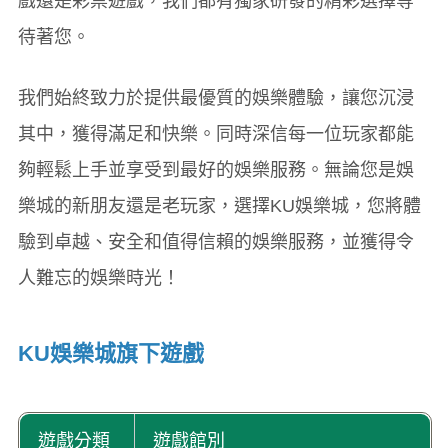
戲還是彩票遊戲，我們都有獨家研發的精彩選擇等
待著您。
我們始終致力於提供最優質的娛樂體驗，讓您沉浸
其中，獲得滿足和快樂。同時深信每一位玩家都能
夠輕鬆上手並享受到最好的娛樂服務。無論您是娛
樂城的新朋友還是老玩家，選擇KU娛樂城，您將體
驗到卓越、安全和值得信賴的娛樂服務，並獲得令
人難忘的娛樂時光！
KU娛樂城旗下遊戲
遊戲分類
遊戲館別