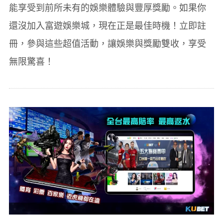
能享受到前所未有的娛樂體驗與豐厚獎勵。如果你
還沒加入富遊娛樂城，現在正是最佳時機！立即註
冊，參與這些超值活動，讓娛樂與獎勵雙收，享受
無限驚喜！