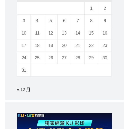
1
2
3
4
5
6
7
8
9
10
11
12
13
14
15
16
17
18
19
20
21
22
23
24
25
26
27
28
29
30
31
« 12 月