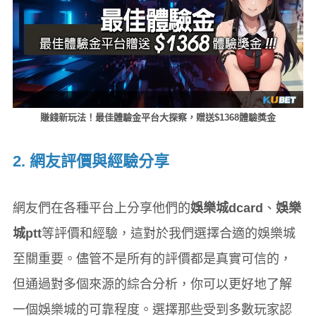
賺錢新玩法！最佳體驗金平台大探察，贈送$1368體驗獎金
2. 網友評價與經驗分享
網友們在各種平台上分享他們的
娛樂城dcard
、
娛樂
城ptt
等評價和經驗，這對於我們選擇合適的娛樂城
至關重要。儘管不是所有的評價都是真實可信的，
但通過對多個來源的綜合分析，你可以更好地了解
一個娛樂城的可靠程度。選擇那些受到多數玩家認