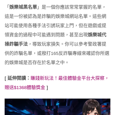
「
娛樂城黑名單
」是一個你應該常常掌握的名單，
這是一份被認為是詐騙的娛樂城網站名單。這些網
站可能使用各種手法引誘玩家上門，但在遊戲或提
領資金的過程中可能遇到問題，甚至出現
娛樂城代
操詐騙手法
，導致玩家損失。你可以參考警政署提
供的詐騙名單，或撥打165反詐騙專線來確認你所選
的娛樂城是否存在於名單之中。
[ 延伸閱讀：
賺錢新玩法！最佳體驗金平台大探察，
贈送$1368體驗獎金
]