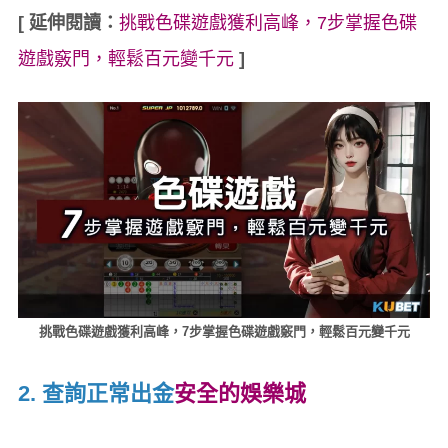
[ 延伸閱讀：
挑戰色碟遊戲獲利高峰，7步掌握色碟
遊戲竅門，輕鬆百元變千元
]
挑戰色碟遊戲獲利高峰，7步掌握色碟遊戲竅門，輕鬆百元變千元
2. 查詢正常出金
安全的娛樂城