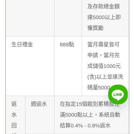
及存款總金額
達5000以上即
獲獎勵
生日禮金
888點
當月壽星皆可
申請，當月完
成儲值1000元
(含)以上並達洗
碼量5000
返
週返水
在指定15個館別累積投注
水
滿5000點以上，系統自動
回
結算0.4% - 0.8%返水