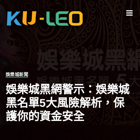
娛樂城新聞
娛樂城黑網警示：娛樂城
黑名單5大風險解析，保
護你的資金安全