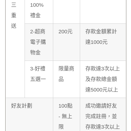
三
100%
重
禮金
送
2-超商
200元
存款金額累計
電子購
達1000元
物金
3-好禮
限量商
存款達3次以上
五選一
品
及存款總金額
達5000元以上
好友計劃
100點
成功邀請好友
- 無上
完成註冊，並
限
存款達3次以上