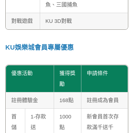
魚、三國捕魚
對戰遊戲
KU 3D對戰
KU娛樂城會員專屬優惠
優惠活動
獲得獎
申請條件
勵
註冊體驗金
168點
註冊成為會員
首
1-存款
1000
新會員首次存
儲
送
點
款滿千送千