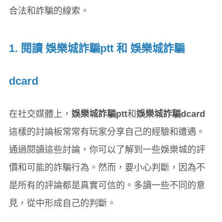
合法和詐騙的線索。
1. 閱讀
娛樂城詐騙ptt
和
娛樂城詐騙
dcard
在社交媒體上，
娛樂城詐騙ptt
和
娛樂城詐騙dcard
這樣的討論板常常有玩家分享自己的經驗和遭遇。
通過閱讀這些討論，你可以了解到一些娛樂城的評
價和可能的詐騙行為。然而，要小心判斷，因為不
是所有的評論都是真實可信的。多讀一些不同的意
見，從中形成自己的判斷。