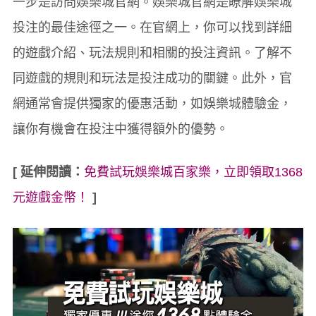
一步是訪問娛樂城官網。娛樂城官網是瞭解娛樂城
投注的最佳途徑之一。在官網上，你可以找到詳細
的遊戲介紹、玩法規則和相關的投注資訊。了解不
同遊戲的規則和玩法是投注成功的關鍵。此外，官
網通常會提供獨家的優惠活動，如娛樂城體驗金，
讓你有機會在投注中獲得額外的優勢。
[ 延伸閱讀：
免費試玩娛樂城百家樂，立即領取1368
元遊戲金幣！
]