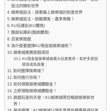
投注的精彩世界
娛樂城投注：探索線上娛樂城的刺激世界
娛樂城投注，挑戰運氣，盡享樂趣！
KU玩運彩(KU體育)
酷遊玩運彩(酷遊體育)
百家樂遊戲
為什麼要選擇KU現金版娛樂城呢？
娛樂城推薦遊戲項目
KU現金版娛樂城被廣大玩家推崇，有許多原因
使其成為首選：
如何選擇娛樂城？
如何進行存款？
如何領取娛樂城體驗金？
立即領取娛樂城體驗金！
遊戲玩家的天堂，KU娛樂城帶您暢遊娛樂新世
界！
最佳選擇：KU娛樂城以領先業界的優惠贏得玩家