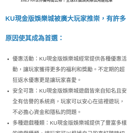
2023 lol世界賽時間公佈！全球22個頂尖隊伍角逐冠軍
KU現金版娛樂城被廣大玩家推崇，有許多
原因使其成為首選：
優惠活動：KU現金版娛樂城經常提供各種優惠活
動，讓玩家獲得更多的福利和獎勵。不定期的超
狂返水優惠更是讓玩家喜愛。
安全可靠：KU現金版娛樂城遊戲皆來自知名且安
全有信譽的系統商，玩家可以安心在這裡遊玩，
不必擔心資金和隱私的問題。
多種遊戲種類：KU現金版娛樂城提供了豐富多樣