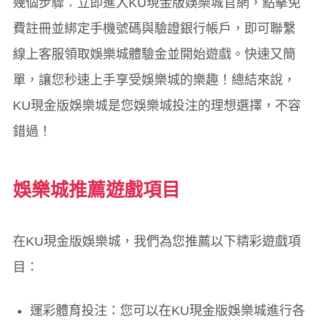
幾個步驟：立即進入KU現金版娛樂城官網，點擊免
費註冊並綁定手機號碼與驗證銀行帳戶，即可聯繫
線上客服領取娛樂城體驗金並開始遊戲。快速又簡
單，讓您秒速上手享受娛樂城的樂趣！
總結來說，
KU現金版娛樂城是您娛樂城投注的理想選擇，不容
錯過！
娛樂城推薦遊戲項目
在KU現金版娛樂城，我們為您推薦以下精彩遊戲項
目：
運彩體育投注：您可以在KU現金版娛樂城進行各