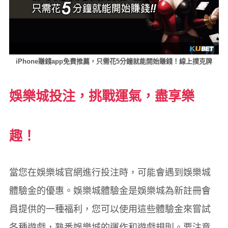
iPhone賺錢app免費推薦，只需花5分鐘就能開始賺錢！線上撲克牌
娛樂城投注，挑戰運氣，盡享樂
趣！
當您在娛樂城官網進行投注時，可能會遇到娛樂城
體驗金的優惠。娛樂城體驗金是娛樂城為新註冊會
員提供的一種福利，您可以使用這些體驗金來嘗試
各種遊戲，熟悉娛樂城的運作和遊戲規則。要注意