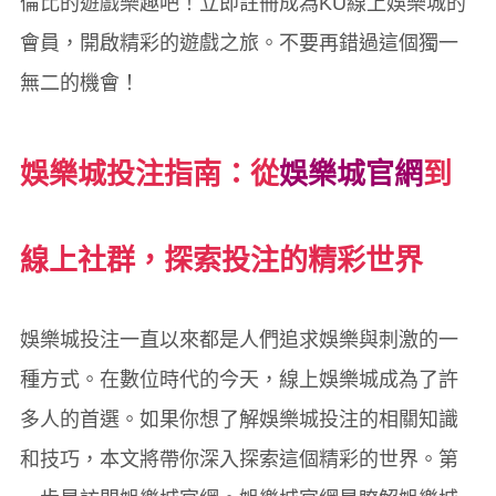
倫比的遊戲樂趣吧！立即註冊成為KU線上娛樂城的
會員，開啟精彩的遊戲之旅。不要再錯過這個獨一
無二的機會！
娛樂城投注指南：從
娛樂城官網
到
線上社群，探索投注的精彩世界
娛樂城投注一直以來都是人們追求娛樂與刺激的一
種方式。在數位時代的今天，線上娛樂城成為了許
多人的首選。如果你想了解娛樂城投注的相關知識
和技巧，本文將帶你深入探索這個精彩的世界。
第