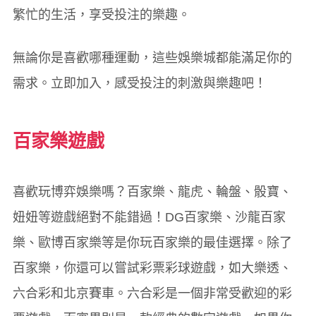
繁忙的生活，享受投注的樂趣。
無論你是喜歡哪種運動，這些娛樂城都能滿足你的
需求。立即加入，感受投注的刺激與樂趣吧！
百家樂遊戲
喜歡玩博弈娛樂嗎？百家樂、龍虎、輪盤、骰寶、
妞妞等遊戲絕對不能錯過！DG百家樂、沙龍百家
樂、歐博百家樂等是你玩百家樂的最佳選擇。除了
百家樂，你還可以嘗試彩票彩球遊戲，如大樂透、
六合彩和北京賽車。六合彩是一個非常受歡迎的彩