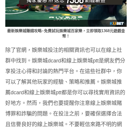
最新娛樂城賺錢攻略~免費試玩娛樂城百家樂，立即領取1368元遊戲金
幣！
除了官網，娛樂城投注的相關資訊也可以在線上社
群中找到。娛樂城dcard和線上娛樂城ptt是網友們分
享投注心得和討論的熱門平台。在這些社群中，你
可以了解其他玩家的經驗、策略和推薦。娛樂城推
薦dcard和線上娛樂城ptt都是你可以尋找實用資訊的
好地方。
然而，我們也要提醒你注意線上娛樂城賭
博罪和詐騙的問題。在投注之前，要確保選擇合法
且信譽良好的線上娛樂城。不要輕信來路不明的網