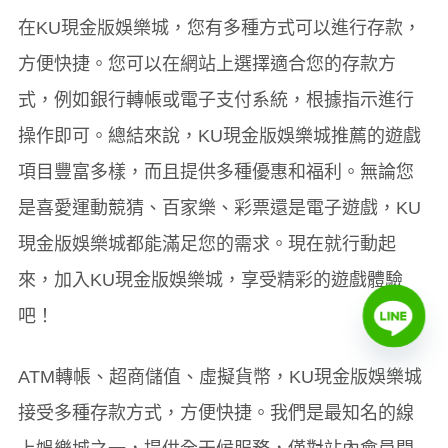
在KU現金版娛樂城，您有多種方式可以進行存款，
方便快捷。您可以在網站上選擇適合您的存款方
式，例如銀行轉帳或電子支付系統，根據指示進行
操作即可。
總結來說，KU現金版娛樂城推薦的遊戲
項目豐富多樣，而且提供多種優惠和福利。無論您
是喜愛運動競猜、百家樂、彩票還是電子遊戲，KU
現金版娛樂城都能滿足您的需求。現在就行動起
來，加入KU現金版娛樂城，享受精彩的遊戲體驗
吧！
ATM轉帳、超商儲值、虛擬貨幣，KU現金版娛樂城
接受多種存款方式，方便快捷。我們是最知名的線