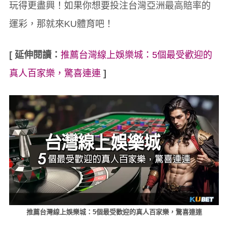
玩得更盡興！如果你想要投注台灣亞洲最高賠率的
運彩，那就來KU體育吧！
[ 延伸閱讀：
推薦台灣線上娛樂城：5個最受歡迎的
真人百家樂，驚喜連連
]
推薦台灣線上娛樂城：5個最受歡迎的真人百家樂，驚喜連連