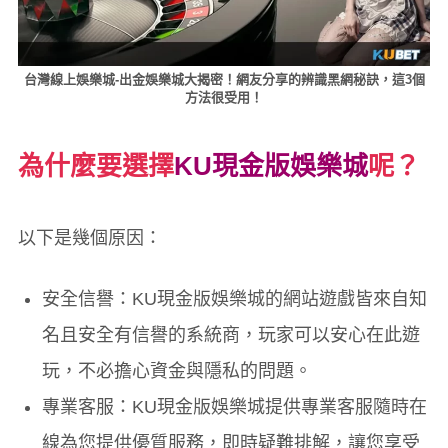
台灣線上娛樂城-出金娛樂城大揭密！網友分享的辨識黑網秘訣，這3個
方法很受用！
為什麼要選擇
KU現金版娛樂城
呢？
以下是幾個原因：
安全信譽：KU現金版娛樂城的網站遊戲皆來自知
名且安全有信譽的系統商，玩家可以安心在此遊
玩，不必擔心資金與隱私的問題。
專業客服：KU現金版娛樂城提供專業客服隨時在
線為您提供優質服務，即時疑難排解，讓您享受