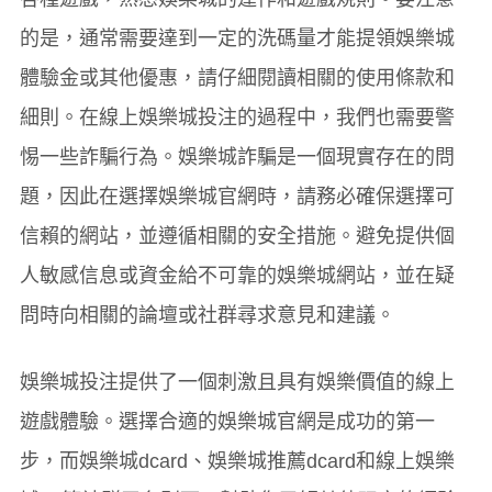
的是，通常需要達到一定的洗碼量才能提領娛樂城
體驗金或其他優惠，請仔細閱讀相關的使用條款和
細則。在線上娛樂城投注的過程中，我們也需要警
惕一些詐騙行為。娛樂城詐騙是一個現實存在的問
題，因此在選擇娛樂城官網時，請務必確保選擇可
信賴的網站，並遵循相關的安全措施。避免提供個
人敏感信息或資金給不可靠的娛樂城網站，並在疑
問時向相關的論壇或社群尋求意見和建議。
娛樂城投注提供了一個刺激且具有娛樂價值的線上
遊戲體驗。選擇合適的娛樂城官網是成功的第一
步，而娛樂城dcard、娛樂城推薦dcard和線上娛樂