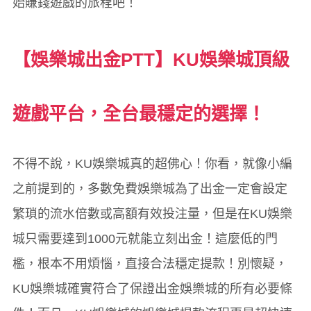
始賺錢遊戲的旅程吧！
【娛樂城出金PTT】KU娛樂城頂級
遊戲平台，全台最穩定的選擇！
不得不說，KU娛樂城真的超佛心！你看，就像小編
之前提到的，多數免費娛樂城為了出金一定會設定
繁瑣的流水倍數或高額有效投注量，但是在KU娛樂
城只需要達到1000元就能立刻出金！這麼低的門
檻，根本不用煩惱，直接合法穩定提款！
別懷疑，
KU娛樂城確實符合了保證出金娛樂城的所有必要條