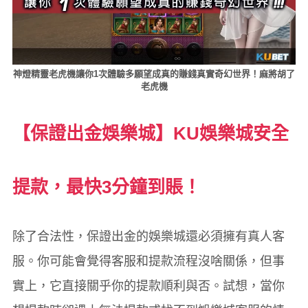
神燈精靈老虎機讓你1次體驗多願望成真的賺錢真實奇幻世界！麻將胡了
老虎機
【保證出金娛樂城】KU娛樂城安全
提款，最快3分鐘到賬！
除了合法性，保證出金的娛樂城還必須擁有真人客
服。你可能會覺得客服和提款流程沒啥關係，但事
實上，它直接關乎你的提款順利與否。試想，當你