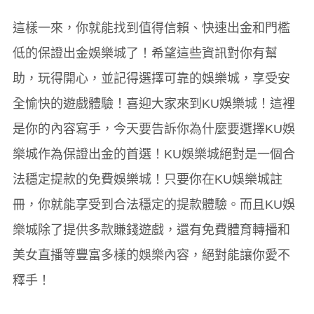
這樣一來，你就能找到值得信賴、快速出金和門檻
低的保證出金娛樂城了！
希望這些資訊對你有幫
助，玩得開心，並記得選擇可靠的娛樂城，享受安
全愉快的遊戲體驗！
喜迎大家來到KU娛樂城！這裡
是你的內容寫手，今天要告訴你為什麼要選擇KU娛
樂城作為保證出金的首選！
KU娛樂城絕對是一個合
法穩定提款的免費娛樂城！只要你在KU娛樂城註
冊，你就能享受到合法穩定的提款體驗。而且KU娛
樂城除了提供多款賺錢遊戲，還有免費體育轉播和
美女直播等豐富多樣的娛樂內容，絕對能讓你愛不
釋手！