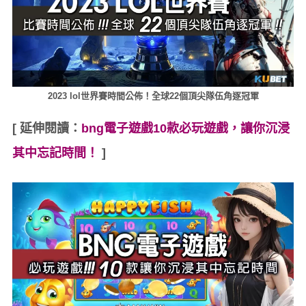
2023 lol世界賽時間公佈！全球22個頂尖隊伍角逐冠軍
[ 延伸閱讀：
bng電子遊戲10款必玩遊戲，讓你沉浸
其中忘記時間！
]