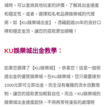
城時，可以查詢其他玩家的評價，了解其出金速度
和穩定性。或者，選擇知名老品牌娛樂城的代理
商，如【KU娛樂城出金】，憑藉超過20年的良好口
碑和穩定金流，讓您的提款更加順暢！
KU
娛樂城出金教學
：
如果您選擇了【KU娛樂城】，恭喜您！這是一個保
證出金的優質娛樂城。在KU娛樂城，您只需要達到
1000元即可立即出金，完全沒有複雜的流水倍數限
制，讓您的提款更加輕鬆自在。而且，KU娛樂城的
娛樂城出金速度超快，不用再等待漫長的處理時