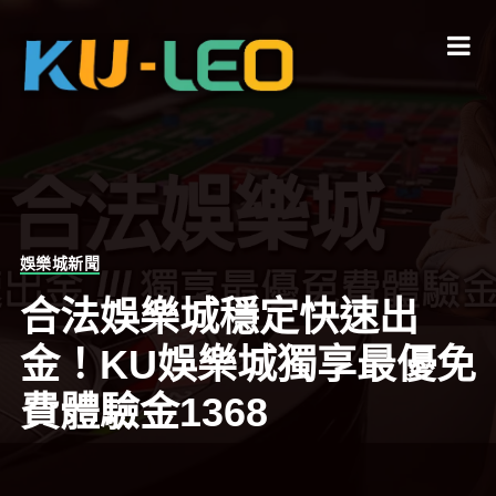
娛樂城新聞
合法娛樂城穩定快速出
金！KU娛樂城獨享最優免
費體驗金1368