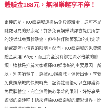
體驗金168元，無限樂趣享不停！
更棒的是，KU娛樂城還提供免費體驗金！這可不是
隨處可見的好康呢！許多免費娛樂城都會提供所謂
的娛樂城免費體驗金，但往往伴隨著繁瑣的綁定活
動或高流水倍數的限制。然而，KU娛樂城的免費體
驗金高達168元，而且完全沒有綁定流水倍數的麻
煩！這就是推薦大家選擇KU娛樂城的主要原因！
所
以，別再猶豫了！選擇KU娛樂城，保證出金，享受
免費娛樂城的快樂時光！記得註冊後可以立即獲得
免費體驗金，完全無需擔心繁雜的限制，好好享受
遊戲的樂趣吧！快來體驗KU娛樂城的精彩世界，開