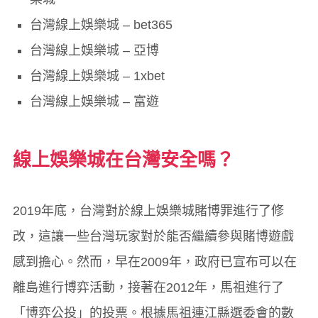
台灣線上娛樂城 – bet365
台灣線上娛樂城 – 亞博
台灣線上娛樂城 – 1xbet
台灣線上娛樂城 – 富遊
線上娛樂城在台灣安全嗎？
2019年底，台灣對於線上娛樂城賭博罪進行了修
改，這讓一些台灣玩家對於能否繼續參與賭博遊戲
感到擔心。然而，早在2009年，政府已宣布可以在
離島進行博弈活動，接著在2012年，馬祖進行了
「博弈公投」的投票。根據馬祖連江縣選委會的數