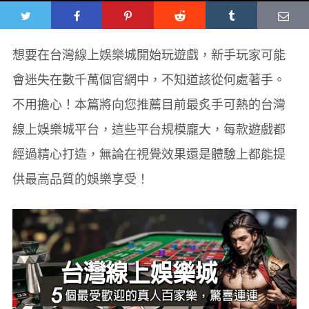
想要在台灣線上娛樂城開始玩遊戲，新手玩家可能
會迷失在數千萬個官網中，不知道該從何處著手。
不用擔心！本篇將向您推薦目前最炙手可熱的台灣
線上娛樂城平台，這些平台規模龐大，每款遊戲都
經過精心打造，無論在視覺效果還是體驗上都能提
供最高品質的娛樂享受！