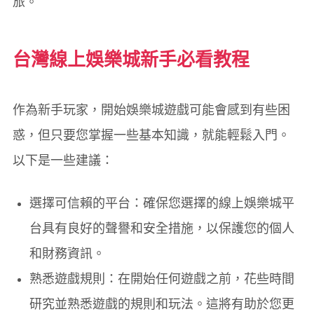
旅。
台灣線上娛樂城
新手必看教程
作為新手玩家，開始娛樂城遊戲可能會感到有些困
惑，但只要您掌握一些基本知識，就能輕鬆入門。
以下是一些建議：
選擇可信賴的平台：確保您選擇的線上娛樂城平
台具有良好的聲譽和安全措施，以保護您的個人
和財務資訊。
熟悉遊戲規則：在開始任何遊戲之前，花些時間
研究並熟悉遊戲的規則和玩法。這將有助於您更