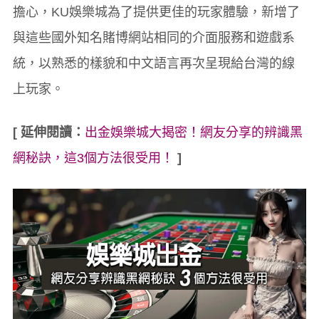
擔心，KU娛樂城為了提供更佳的玩家體驗，新增了
與這些國外知名賭博網站相同的介面服務和遊戲系
統，以熟悉的樣貌和中文語言再次呈現給台灣的線
上玩家。
[ 延伸閱讀：
出金娛樂城大揭密！網友分享的辨識黑
網秘訣，這3個方法很受用！
]