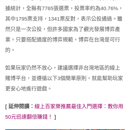
據統計，全縣有7765張選票，投票率約為40.76%，
其中1795票支持，1341票反對，表示公投通過。
雖
然只是一次公投，但許多國家為了觀光發展博弈產
業。只要搭配適度的博弈規範，博弈在台灣是可行
的。
如果玩家仍然不放心，建議選擇非台灣地區的線上
賭博平台，並遵循以下3個簡單原則，就能幫助玩家
更安心地進行遊戲。
[ 延伸閱讀：
線上百家樂推薦最佳入門選擇：教你用
50元迅速翻倍賺錢！
]