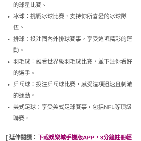
的球星比賽。
冰球：挑戰冰球比賽，支持你所喜愛的冰球隊
伍。
排球：投注國內外排球賽事，享受這項精彩的運
動。
羽毛球：觀看世界級羽毛球比賽，並下注你看好
的選手。
乒乓球：投注乒乓球比賽，感受這項迅速且刺激
的運動。
美式足球：享受美式足球賽事，包括NFL等頂級
聯賽。
[ 延伸閱讀：
下載娛樂城手機版APP，3分鐘註冊輕