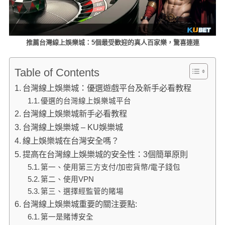
推薦台灣線上娛樂城：5個最受歡迎的真人百家樂，驚喜連連
Table of Contents
台灣線上娛樂城：優選遊戲平台及新手必看教程
優選的台灣線上娛樂城平台
台灣線上娛樂城新手必看教程
台灣線上娛樂城 – KU娛樂城
線上娛樂城在台灣安全嗎？
提高在台灣線上娛樂城的安全性：3個簡單原則
第一、使用第三方支付/加密貨幣/電子錢包
第二、使用VPN
第三、選擇經監管的賭場
台灣線上娛樂城重要的關注要點:
第一是賭博安全