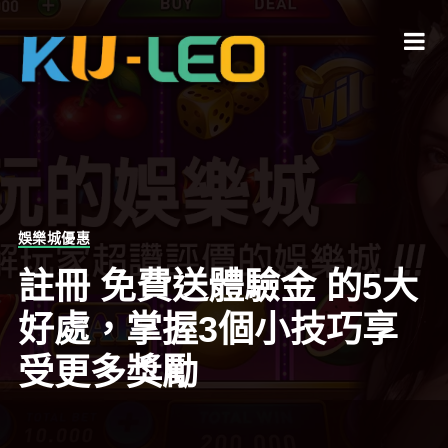
娛樂城優惠
註冊 免費送體驗金 的5大
好處，掌握3個小技巧享
受更多獎勵