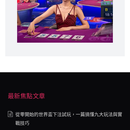
最新焦點文章
從零開始的世界盃下注試玩，一篇搞懂九大玩法與實
戰技巧