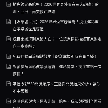
搶先鎖定高賠率！2026世界盃外圍賽三大戰線：歐
洲、亞洲、南美投注攻略！
【娛樂城世足】2026世界盃重磅登場！投注運彩盡
在娛樂城世足專區
玩百家樂玩到家破人亡？一位玩家從初接觸百家樂走
向一步步翻身
免費運動串流網站教學｜輕鬆掌握即時賽事直播！
熊貓體育派彩教學就這篇！運彩開獎、投注重點一次
搞懂！
掌握今彩539開獎順序、直播與開獎結果分析，讓你
不中都難
台灣運彩與地下運彩比較：賠率、玩法與限制全面看