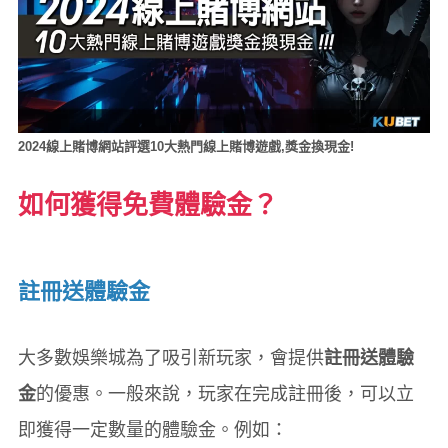
2024線上賭博網站評選10大熱門線上賭博遊戲,獎金換現金!
如何獲得免費體驗金？
註冊送體驗金
大多數娛樂城為了吸引新玩家，會提供
註冊送體驗
金
的優惠。一般來說，玩家在完成註冊後，可以立
即獲得一定數量的體驗金。例如：