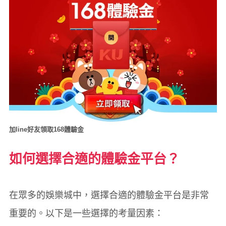
加line好友領取168體驗金
如何選擇合適的體驗金平台？
在眾多的娛樂城中，選擇合適的體驗金平台是非常
重要的。以下是一些選擇的考量因素：