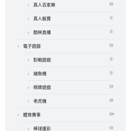
真人百家樂
65
真人骰寶
2
酷映直播
2
電子遊戲
52
對戰遊戲
2
捕魚機
2
棋牌遊戲
15
老虎機
26
體育賽事
100
棒球運彩
31