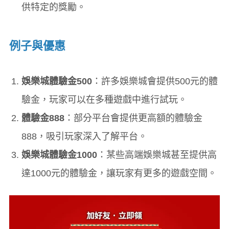
供特定的獎勵。
例子與優惠
娛樂城體驗金500
：許多娛樂城會提供500元的體
驗金，玩家可以在多種遊戲中進行試玩。
體驗金888
：部分平台會提供更高額的體驗金
888，吸引玩家深入了解平台。
娛樂城體驗金1000
：某些高端娛樂城甚至提供高
達1000元的體驗金，讓玩家有更多的遊戲空間。