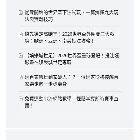
從零開始的世界盃下注試玩，一篇搞懂九大玩
法與實戰技巧
搶先鎖定高賠率！2026世界盃外圍賽三大戰
線：歐洲、亞洲、南美投注攻略！
【娛樂城世足】2026世界盃重磅登場！投注運
彩盡在娛樂城世足專區
玩百家樂玩到家破人亡？一位玩家從初接觸百
家樂走向一步步翻身
免費運動串流網站教學｜輕鬆掌握即時賽事直
播！