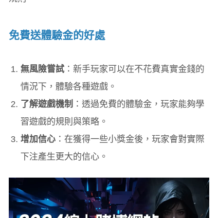
免費送體驗金的好處
無風險嘗試
：新手玩家可以在不花費真實金錢的
情況下，體驗各種遊戲。
了解遊戲機制
：透過免費的體驗金，玩家能夠學
習遊戲的規則與策略。
增加信心
：在獲得一些小獎金後，玩家會對實際
下注產生更大的信心。