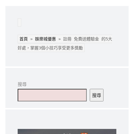
首頁
»
娛樂城優惠
»
註冊 免費送體驗金 的5大
好處，掌握3個小技巧享受更多獎勵
搜尋
搜尋